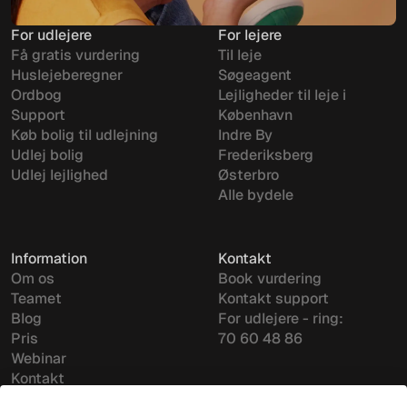
For udlejere
For lejere
Få gratis vurdering
Til leje
Huslejeberegner
Søgeagent
Ordbog
Lejligheder til leje i
Support
København
Køb bolig til udlejning
Indre By
Udlej bolig
Frederiksberg
Udlej lejlighed
Østerbro
Alle bydele
Information
Kontakt
Om os
Book vurdering
Teamet
Kontakt support
Blog
For udlejere - ring:
Pris
70 60 48 86
Webinar
Kontakt