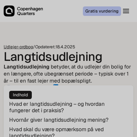
Gratis vurdering
Udlejer-ordbog
/
Opdateret:
18.4.2025
Langtidsudlejning
Langtidsudlejning
betyder, at du udlejer din bolig for
en længere, ofte ubegrænset periode – typisk over 1
år – til en fast lejer med bopælspligt.
Jakob von Cappeln
COO
Indhold
Hvad er langtidsudlejning – og hvordan
fungerer det i praksis?
Hvornår giver langtidsudlejning mening?
Hvad skal du være opmærksom på ved
langtidsudlejning?