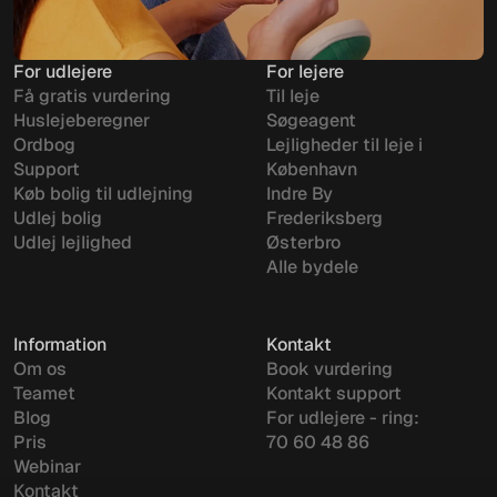
For udlejere
For lejere
Få gratis vurdering
Til leje
Huslejeberegner
Søgeagent
Ordbog
Lejligheder til leje i
Support
København
Køb bolig til udlejning
Indre By
Udlej bolig
Frederiksberg
Udlej lejlighed
Østerbro
Alle bydele
Information
Kontakt
Om os
Book vurdering
Teamet
Kontakt support
Blog
For udlejere - ring:
Pris
70 60 48 86
Webinar
Kontakt