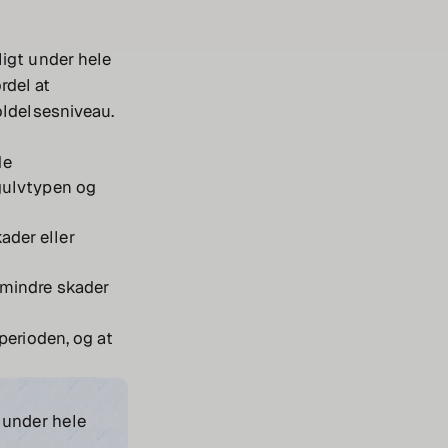
ligt under hele
rdel at
oldelsesniveau.
de
 gulvtypen og
ader eller
f mindre skader
perioden, og at
 under hele