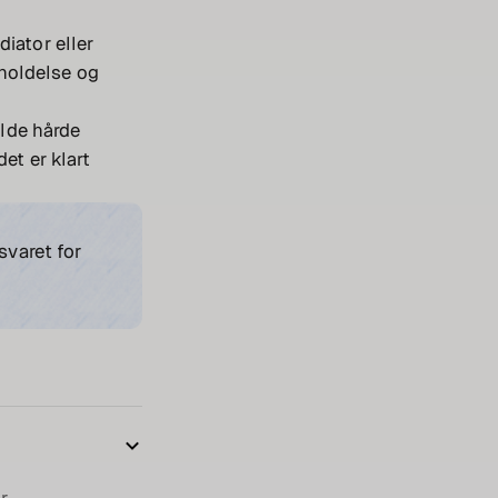
iator eller
holdelse og
olde hårde
et er klart
svaret for