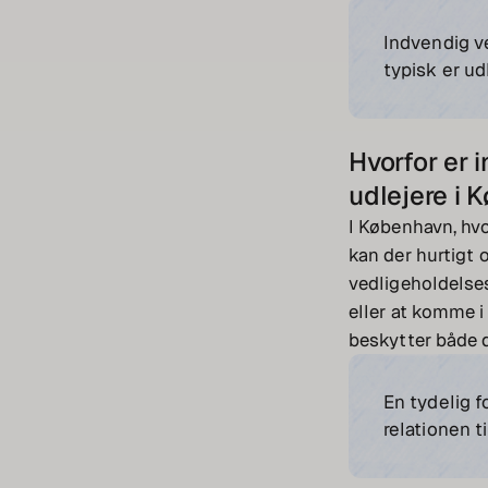
Indvendig v
typisk er ud
Hvorfor er 
udlejere i
I København, hv
kan der hurtigt 
vedligeholdelses
eller at komme i 
beskytter både d
En tydelig f
relationen ti