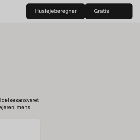
Huslejeberegner
Gratis
Huslejeberegner
vurdering
Gratis
vurdering
oldelsesansvaret
lejeren, mens