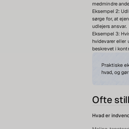
medmindre andet 
Eksempel 2: Udle
sørge for, at e
udlejers ansvar.
Eksempel 3: Hvis 
hvidevarer eller 
beskrevet i kont
Praktiske e
hvad, og gør
Ofte sti
Hvad er indvend