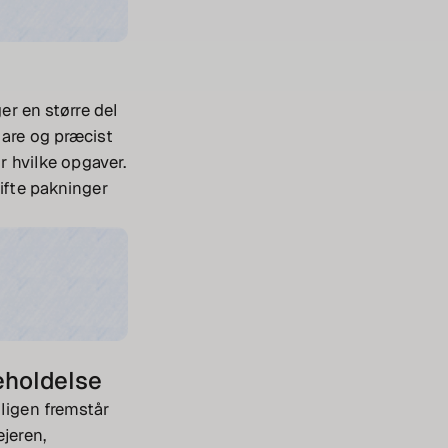
er en større del
lare og præcist
or hvilke opgaver.
kifte pakninger
eholdelse
oligen fremstår
ejeren,