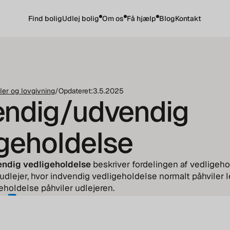
Find bolig
Udlej bolig
Om os
Få hjælp
Blog
Kontakt
ler og lovgivning
/
Opdateret:
3.5.2025
endig/udvendig
igeholdelse
ndig vedligeholdelse
beskriver fordelingen af vedligeh
udlejer, hvor indvendig vedligeholdelse normalt påhviler 
holdelse påhviler udlejeren.
up