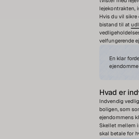
tvister med leje
lejekontrakten, i
Hvis du vil sikre
bistand til at
udl
vedligeholdelses
velfungerende e
En klar ford
ejendommen, 
Hvad er in
Indvendig vedlig
boligen, som so
ejendommens klim
Skellet mellem i
skal betale for 