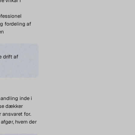
e vilkår i
ofessionel
 fordeling af
en
 drift af
andling inde i
lse dækker
 ansvaret for.
 afgør, hvem der