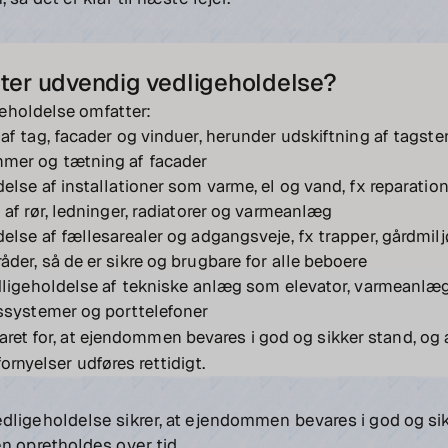
ter udvendig vedligeholdelse?
eholdelse omfatter:
af tag, facader og vinduer, herunder udskiftning af tagste
mer og tætning af facader
else af installationer som varme, el og vand, fx reparation
 af rør, ledninger, radiatorer og varmeanlæg
else af fællesarealer og adgangsveje, fx trapper, gårdmilj
der, så de er sikre og brugbare for alle beboere
dligeholdelse af tekniske anlæg som elevator, varmeanlæg
nssystemer og porttelefoner
aret for, at ejendommen bevares i god og sikker stand, og a
ornyelser udføres rettidigt.
dligeholdelse sikrer, at ejendommen bevares i god og sik
n opretholdes over tid.