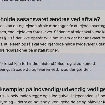
eholdelsesansvaret ændres ved aftale?
ten kan du og lejeren aftale ændringer, fx at lejeren overtag
sen, end lejeloven foreskriver. Sådanne aftaler skal være k
 i §11, så der ikke opstår tvivl om, hvem der har ansvaret f
es, at lejeren også skal vedligeholde hårde hvidevarer, uds
dre reparationer på installationer.
1-tekst kan forhindre misforståelser og sikre korrekt
ring, så både du og lejeren ved, hvad der gælder.
eksempler på indvendig/udvendig vedlig
r skal selv male vægge og slibe gulve i lejeperioden, så b
flytning – dette er indvendig vedligeholdelse og påhviler l