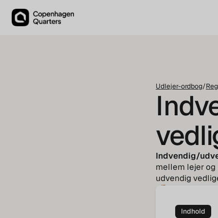
Udlejer-ordbog
/
Reg
Indv
vedl
Indvendig/udve
mellem lejer og 
udvendig vedlige
Tenna Pindstr
CEO
Indhold