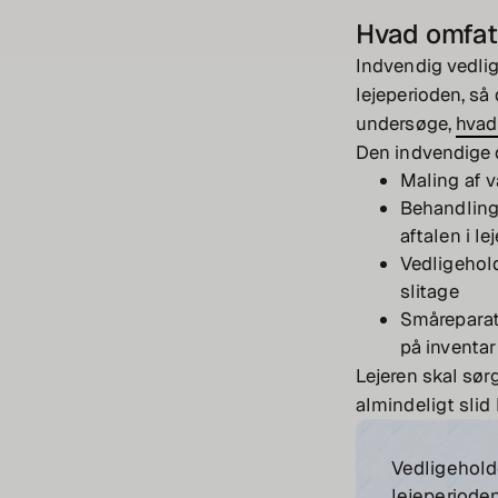
Hvad omfat
Indvendig vedlig
lejeperioden, så 
undersøge,
hvad 
Den indvendige 
Maling af v
Behandling 
aftalen i l
Vedligehold
slitage
Småreparati
på inventar
Lejeren skal sør
almindeligt slid
Vedligeholde
lejeperioden,