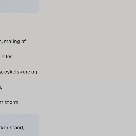
n, maling af
 eller
ø, cykelskure og
,
t større
ker stand,