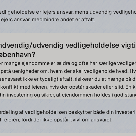
edligeholdelse er lejers ansvar, mens udvendig vedligeh
lejers ansvar, medmindre andet er aftalt.
indvendig/udvendig vedligeholdelse vigti
 København?
or mange ejendomme er ældre og ofte har særlige vedlige
opstå uenigheder om, hvem der skal vedligeholde hvad. Hv
ansvaret ikke er tydeligt aftalt, risikerer du at hænge på d
konflikt med lejeren, hvis der opstår skader eller slid. En k
in investering og sikrer, at ejendommen holdes i god stan
ordeling af vedligeholdelsen beskytter både din invester
l lejeren, fordi der ikke opstår tvivl om ansvaret.