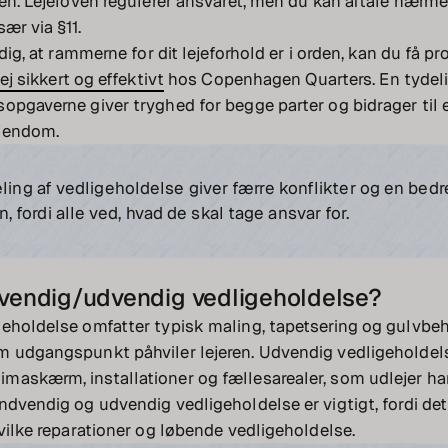
ren. Lejeloven regulerer ansvaret, men du kan aftale nærmer
sær via §11.
 dig, at rammerne for dit lejeforhold er i orden, kan du få pr
ej sikkert og effektivt
hos Copenhagen Quarters. En tydelig
opgaverne giver tryghed for begge parter og bidrager til 
jendom.
eling af vedligeholdelse giver færre konflikter og en bedre
fordi alle ved, hvad de skal tage ansvar for.
dvendig/udvendig vedligeholdelse?
eholdelse omfatter typisk maling, tapetsering og gulvbeh
m udgangspunkt påhviler lejeren. Udvendig vedligeholde
askærm, installationer og fællesarealer, som udlejer har
ndvendig og udvendig vedligeholdelse er vigtigt, fordi det
hvilke reparationer og løbende vedligeholdelse.