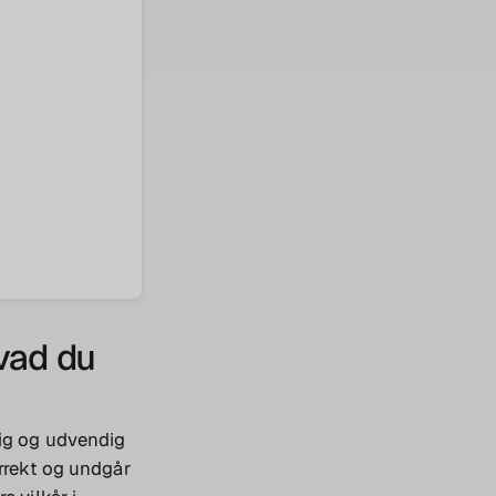
vad du
dig og udvendig
orrekt og undgår