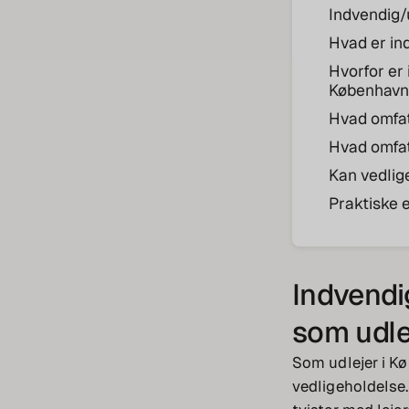
Indvendig/
Hvad er in
Hvorfor er 
Københav
Hvad omfat
Hvad omfat
Kan vedlig
Praktiske 
Indvendi
som udle
Som udlejer i Kø
vedligeholdelse.