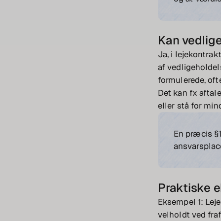
Kan vedlig
Ja, i lejekontrak
af vedligeholdel
formulerede, ofte
Det kan fx aftal
eller stå for min
En præcis §1
ansvarsplace
Praktiske 
Eksempel 1: Leje
velholdt ved fra