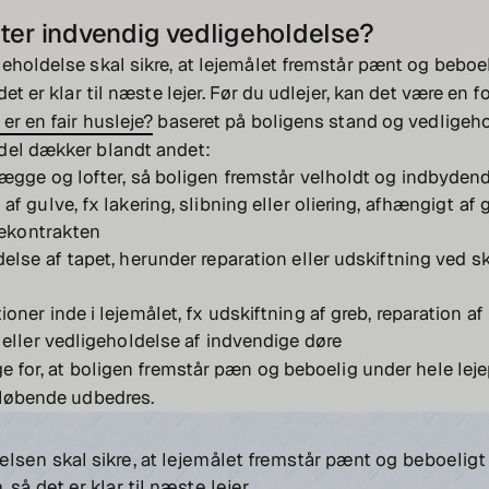
ter indvendig vedligeholdelse?
eholdelse skal sikre, at lejemålet fremstår pænt og beboe
det er klar til næste lejer. Før du udlejer, kan det være en fo
er en fair husleje?
baseret på boligens stand og vedligeh
del dækker blandt andet:
ægge og lofter, så boligen fremstår velholdt og indbyden
af gulve, fx lakering, slibning eller oliering, afhængigt af
ejekontrakten
else af tapet, herunder reparation eller udskiftning ved sk
oner inde i lejemålet, fx udskiftning af greb, reparation a
 eller vedligeholdelse af indvendige døre
ge for, at boligen fremstår pæn og beboelig under hele leje
 løbende udbedres.
lsen skal sikre, at lejemålet fremstår pænt og beboeligt
 så det er klar til næste lejer.