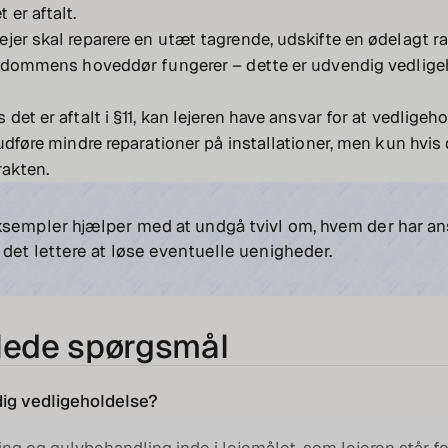
er aftalt.
jer skal reparere en utæt tagrende, udskifte en ødelagt rad
jendommens hoveddør fungerer – dette er udvendig vedlige
det er aftalt i §11, kan lejeren have ansvar for at vedligeh
udføre mindre reparationer på installationer, men kun hvis d
rakten.
ksempler hjælper med at undgå tvivl om, hvem der har an
 det lettere at løse eventuelle uenigheder.
llede spørgsmål
ig vedligeholdelse?