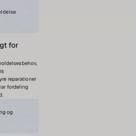
oldelse
gt for
holdelsesbehov,
is
yre reparationer
lar fordeling
d.
ing og