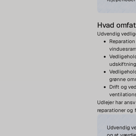
Hvad omfat
Udvendig vedlig
Reparation 
vinduesram
Vedligehold
udskiftning
Vedligehold
grønne områ
Drift og ve
ventilatio
Udlejer har ansv
reparationer og f
Udvendig ve
og at værdie