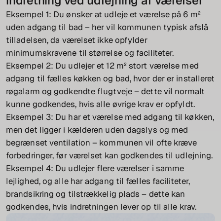
indretning ved udlejning af værelser
Eksempel 1: Du ønsker at udleje et værelse på 6 m²
uden adgang til bad – her vil kommunen typisk afslå
tilladelsen, da værelset ikke opfylder
minimumskravene til størrelse og faciliteter.
Eksempel 2: Du udlejer et 12 m² stort værelse med
adgang til fælles køkken og bad, hvor der er installeret
røgalarm og godkendte flugtveje – dette vil normalt
kunne godkendes, hvis alle øvrige krav er opfyldt.
Eksempel 3: Du har et værelse med adgang til køkken,
men det ligger i kælderen uden dagslys og med
begrænset ventilation – kommunen vil ofte kræve
forbedringer, før værelset kan godkendes til udlejning.
Eksempel 4: Du udlejer flere værelser i samme
lejlighed, og alle har adgang til fælles faciliteter,
brandsikring og tilstrækkelig plads – dette kan
godkendes, hvis indretningen lever op til alle krav.