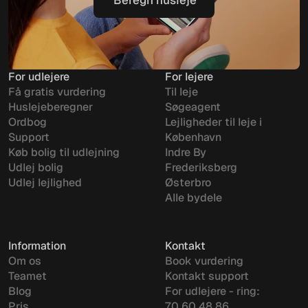
Beregn husleje
For udlejere
For lejere
Få gratis vurdering
Til leje
Huslejeberegner
Søgeagent
Ordbog
Lejligheder til leje i
Support
København
Køb bolig til udlejning
Indre By
Udlej bolig
Frederiksberg
Udlej lejlighed
Østerbro
Alle bydele
Information
Kontakt
Om os
Book vurdering
Teamet
Kontakt support
Blog
For udlejere - ring:
Pris
70 60 48 86