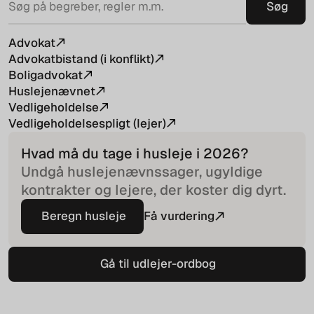
Advokat
Advokatbistand (i konflikt)
Boligadvokat
Huslejenævnet
Vedligeholdelse
Vedligeholdelsespligt (lejer)
Hvad må du tage i husleje i
2026
?
Undgå huslejenævnssager, ugyldige
kontrakter og lejere, der koster dig dyrt.
Beregn husleje
Få vurdering
Beregn husleje
Gå til udlejer-ordbog
Gå til udlejer-ordbog