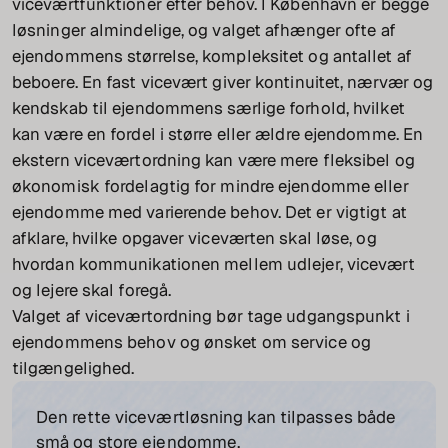
viceværtfunktioner efter behov. I København er begge
løsninger almindelige, og valget afhænger ofte af
ejendommens størrelse, kompleksitet og antallet af
beboere. En fast vicevært giver kontinuitet, nærvær og
kendskab til ejendommens særlige forhold, hvilket
kan være en fordel i større eller ældre ejendomme. En
ekstern viceværtordning kan være mere fleksibel og
økonomisk fordelagtig for mindre ejendomme eller
ejendomme med varierende behov. Det er vigtigt at
afklare, hvilke opgaver viceværten skal løse, og
hvordan kommunikationen mellem udlejer, vicevært
og lejere skal foregå.
Valget af viceværtordning bør tage udgangspunkt i
ejendommens behov og ønsket om service og
tilgængelighed.
Den rette viceværtløsning kan tilpasses både
små og store ejendomme.