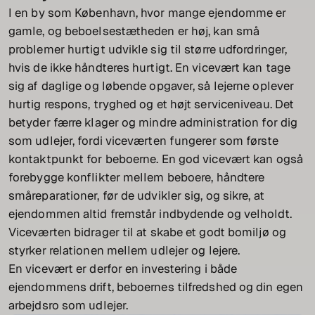
I en by som København, hvor mange ejendomme er
gamle, og beboelsestætheden er høj, kan små
problemer hurtigt udvikle sig til større udfordringer,
hvis de ikke håndteres hurtigt. En vicevært kan tage
sig af daglige og løbende opgaver, så lejerne oplever
hurtig respons, tryghed og et højt serviceniveau. Det
betyder færre klager og mindre administration for dig
som udlejer, fordi viceværten fungerer som første
kontaktpunkt for beboerne. En god vicevært kan også
forebygge konflikter mellem beboere, håndtere
småreparationer, før de udvikler sig, og sikre, at
ejendommen altid fremstår indbydende og velholdt.
Viceværten bidrager til at skabe et godt bomiljø og
styrker relationen mellem udlejer og lejere.
En vicevært er derfor en investering i både
ejendommens drift, beboernes tilfredshed og din egen
arbejdsro som udlejer.