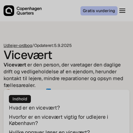
Gratis vurdering
Udlejer-ordbog
/
Opdateret:
5.9.2025
Vicevært
Vicevært
er den person, der varetager den daglige
drift og vedligeholdelse af en ejendom, herunder
kontakt til lejere, mindre reparationer og opsyn med
fællesarealer.
Tenna Pindstrup
CEO
Indhold
Hvad er en vicevært?
Hvorfor er en vicevært vigtig for udlejere i
København?
Hvilke opgaver løser en vicevært?