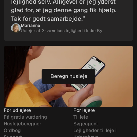
lejlighed selv. Alligevel er jeg yderst
glad for, at jeg denne gang fik hjælp.
Tak for godt samarbejde.”
Marianne
Udlejer af 3-værelses lejlighed i Indre By
Beregn husleje
Beregn husleje
For udlejere
For lejere
Få gratis vurdering
Til leje
Huslejeberegner
Søgeagent
Ordbog
Lejligheder til leje i