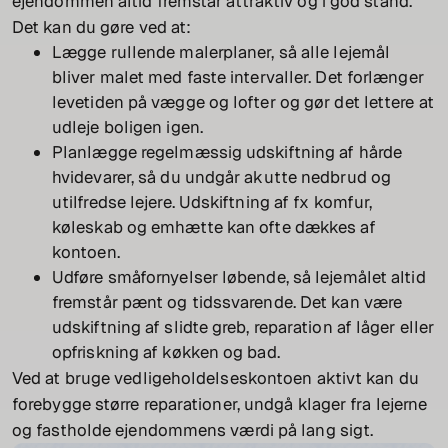
ejendommen altid fremstår attraktiv og i god stand.
Det kan du gøre ved at:
Lægge rullende malerplaner, så alle lejemål
bliver malet med faste intervaller. Det forlænger
levetiden på vægge og lofter og gør det lettere at
udleje boligen igen.
Planlægge regelmæssig udskiftning af hårde
hvidevarer, så du undgår akutte nedbrud og
utilfredse lejere. Udskiftning af fx komfur,
køleskab og emhætte kan ofte dækkes af
kontoen.
Udføre småfornyelser løbende, så lejemålet altid
fremstår pænt og tidssvarende. Det kan være
udskiftning af slidte greb, reparation af låger eller
opfriskning af køkken og bad.
Ved at bruge vedligeholdelseskontoen aktivt kan du
forebygge større reparationer, undgå klager fra lejerne
og fastholde ejendommens værdi på lang sigt.