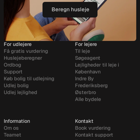
Beregn husleje
Beregn husleje
For udlejere
For lejere
Få gratis vurdering
Til leje
Huslejeberegner
Søgeagent
Ordbog
Lejligheder til leje i
Support
København
Køb bolig til udlejning
Indre By
Udlej bolig
Frederiksberg
Udlej lejlighed
Østerbro
Alle bydele
Information
Kontakt
Om os
Book vurdering
Teamet
Kontakt support