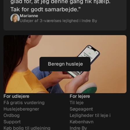
glad for, at jeg denne gang fik hjælp.
Tak for godt samarbejde.”
Marianne
Udlejer af 3-værelses lejlighed i Indre By
Beregn husleje
Beregn husleje
For udlejere
For lejere
Få gratis vurdering
Til leje
Huslejeberegner
Søgeagent
Ordbog
Lejligheder til leje i
Support
København
Køb bolig til udlejning
Indre By