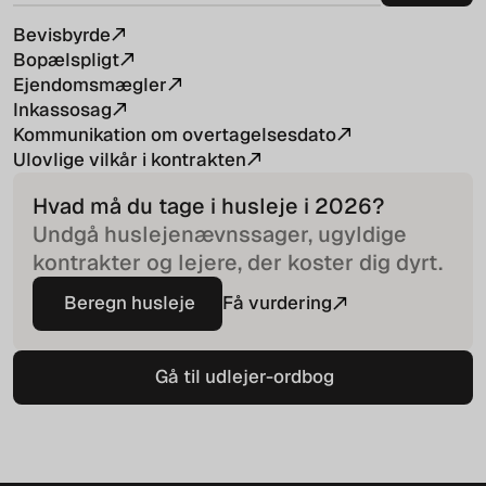
Bevisbyrde
Bopælspligt
Ejendomsmægler
Inkassosag
Kommunikation om overtagelsesdato
Ulovlige vilkår i kontrakten
Hvad må du tage i husleje i
2026
?
Undgå huslejenævnssager, ugyldige
kontrakter og lejere, der koster dig dyrt.
Beregn husleje
Få vurdering
Beregn husleje
Gå til udlejer-ordbog
Gå til udlejer-ordbog