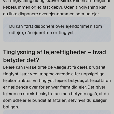
via tinglysning.dk og kræver MitID. Prisen afhænger af
købesummen og et fast gebyr. Uden tinglysning kan
du ikke disponere over ejendommen som udlejer.
Du kan først disponere over ejendommen som
udlejer, når ejerretten er tinglyst
Tinglysning af lejerettigheder – hvad
betyder det?
Lejere kan i visse tilfælde vælge at få deres brugsret
tinglyst, især ved længerevarende eller uopsigelige
lejekontrakter. En tinglyst lejeret betyder, at lejeaftalen
er gældende over for enhver fremtidig ejer. Det giver
lejeren en stærk beskyttelse, men betyder også, at du
som udlejer er bundet af aftalen, selv hvis du sælger
boligen.