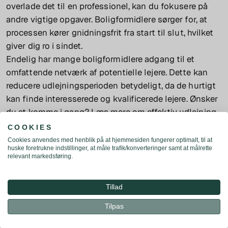
overlade det til en professionel, kan du fokusere på
andre vigtige opgaver. Boligformidlere sørger for, at
processen kører gnidningsfrit fra start til slut, hvilket
giver dig ro i sindet.
Endelig har mange boligformidlere adgang til et
omfattende netværk af potentielle lejere. Dette kan
reducere udlejningsperioden betydeligt, da de hurtigt
kan finde interesserede og kvalificerede lejere. Ønsker
du at komme i gang? Læs mere om
effektiv udlejning
af lejlighed
og se, hvordan vi kan hjælpe dig.
C O O K I E S
Cookies anvendes med henblik på at hjemmesiden fungerer optimalt, til at
Hvordan professionelle kan finde den
huske foretrukne indstillinger, at måle trafik/konverteringer samt at målrette
relevant markedsføring.
rette lejer hurtigt
Professionelle boligformidlere er eksperter i optimeret
Tillad
markedsføring. De sikrer, at din bolig præsenteres
optimalt på de rette platforme ved hjælp af
Tilpas
Beregn din husleje 👋
professionelle billeder, klare beskrivelser og