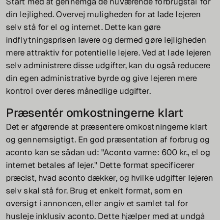
Start med at gennemgå de nuværende forbrugstal for
din lejlighed. Overvej muligheden for at lade lejeren
selv stå for el og internet. Dette kan gøre
indflytningsprisen lavere og dermed gøre lejligheden
mere attraktiv for potentielle lejere. Ved at lade lejeren
selv administrere disse udgifter, kan du også reducere
din egen administrative byrde og give lejeren mere
kontrol over deres månedlige udgifter.
Præsentér omkostningerne klart
Det er afgørende at præsentere omkostningerne klart
og gennemsigtigt. En god præsentation af forbrug og
aconto kan se sådan ud: "Aconto varme: 600 kr., el og
internet betales af lejer." Dette format specificerer
præcist, hvad aconto dækker, og hvilke udgifter lejeren
selv skal stå for. Brug et enkelt format, som en
oversigt i annoncen, eller angiv et samlet tal for
husleje inklusiv aconto. Dette hjælper med at undgå