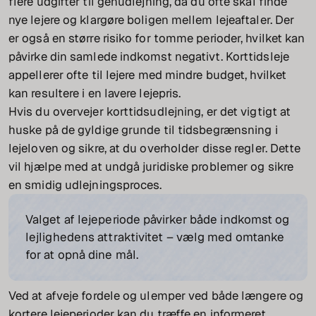
flere udgifter til genudlejning, da du ofte skal finde
nye lejere og klargøre boligen mellem lejeaftaler. Der
er også en større risiko for tomme perioder, hvilket kan
påvirke din samlede indkomst negativt. Korttidsleje
appellerer ofte til lejere med mindre budget, hvilket
kan resultere i en lavere lejepris.
Hvis du overvejer korttidsudlejning, er det vigtigt at
huske på de gyldige grunde til tidsbegrænsning i
lejeloven og sikre, at du overholder disse regler. Dette
vil hjælpe med at undgå juridiske problemer og sikre
en smidig udlejningsproces.
Valget af lejeperiode påvirker både indkomst og
lejlighedens attraktivitet – vælg med omtanke
for at opnå dine mål.
Ved at afveje fordele og ulemper ved både længere og
kortere lejeperioder kan du træffe en informeret