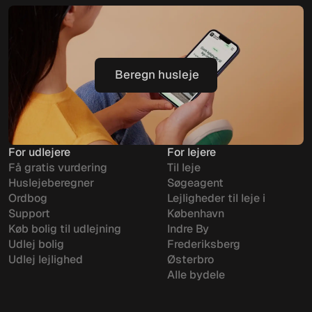
Beregn husleje
Beregn husleje
For udlejere
For lejere
Få gratis vurdering
Til leje
Huslejeberegner
Søgeagent
Ordbog
Lejligheder til leje i
Support
København
Køb bolig til udlejning
Indre By
Udlej bolig
Frederiksberg
Udlej lejlighed
Østerbro
Alle bydele