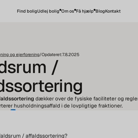
Find bolig
Udlej bolig
Om os
Få hjælp
Blog
Kontakt
ning og ejerforening
/
Opdateret:
7.8.2025
ldsrum /
dssortering
faldssortering
dækker over de fysiske faciliteter og regle
terer husholdningsaffald i de lovpligtige fraktioner.
ppeln
faldsrum / affaldssortering?