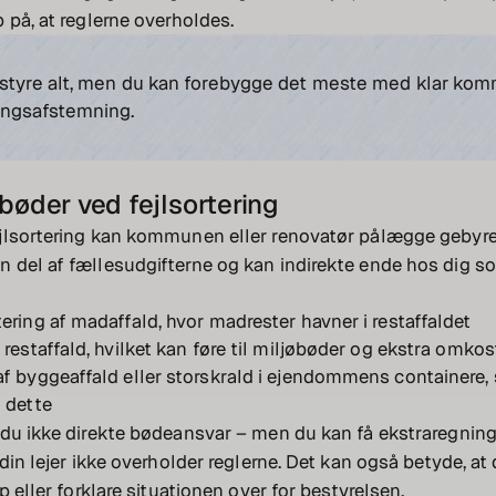
 på, at reglerne overholdes.
 styre alt, men du kan forebygge det meste med klar ko
ingsafstemning.
bøder ved fejlsortering
jlsortering kan kommunen eller renovatør pålægge gebyre
del af fællesudgifterne og kan indirekte ende hos dig so
tering af madaffald, hvor madrester havner i restaffaldet
i restaffald, hvilket kan føre til miljøbøder og ekstra omko
af byggeaffald eller storskrald i ejendommens containere,
l dette
du ikke direkte bødeansvar – men du kan få ekstraregning
 din lejer ikke overholder reglerne. Det kan også betyde, at
p eller forklare situationen over for bestyrelsen.