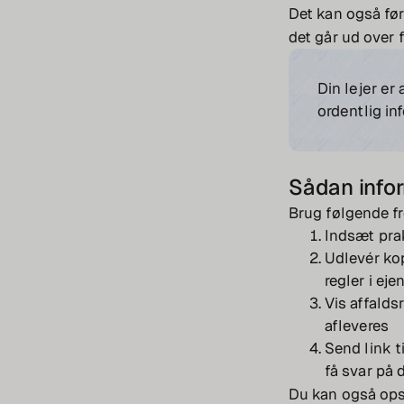
Det kan også føre
det går ud over 
Din lejer er
ordentlig in
Sådan infor
Brug følgende 
Indsæt prak
Udlevér kop
regler i e
Vis affalds
afleveres
Send link 
få svar på 
Du kan også opsæt