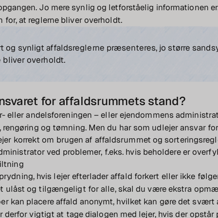
opgangen. Jo mere synlig og letforståelig informationen er,
for, at reglerne bliver overholdt.
t og synligt affaldsreglerne præsenteres, jo større sands
e bliver overholdt.
nsvaret for affaldsrummets stand?
er- eller andelsforeningen – eller ejendommens administrato
t, rengøring og tømning. Men du har som udlejer ansvar for
ejer korrekt om brugen af affaldsrummet og sorteringsreg
ministrator ved problemer, f.eks. hvis beholdere er overfyl
iltning
rydning, hvis lejer efterlader affald forkert eller ikke følge
 ulåst og tilgængeligt for alle, skal du være ekstra opm
r kan placere affald anonymt, hvilket kan gøre det svært 
r derfor vigtigt at tage dialogen med lejer, hvis der opstår