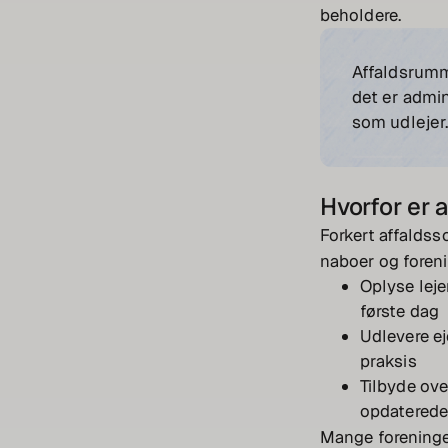
beholdere.
Affaldsrumme
det er admin
som udlejer
Hvorfor er 
Forkert affaldss
naboer og foreni
Oplyse leje
første dag
Udlevere ej
praksis
Tilbyde ove
opdaterede
Mange foreninger