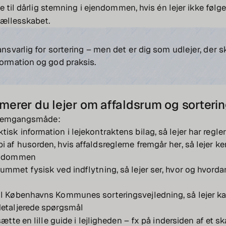
 til dårlig stemning i ejendommen, hvis én lejer ikke følge
fællesskabet.
 ansvarlig for sortering – men det er dig som udlejer, der s
formation og god praksis.
merer du lejer om affaldsrum og sorteri
fremgangsmåde:
tisk information i lejekontraktens bilag, så lejer har regler
i af husorden, hvis affaldsreglerne fremgår her, så lejer k
jendommen
rummet fysisk ved indflytning, så lejer ser, hvor og hvorda
til Københavns Kommunes sorteringsvejledning, så lejer k
detaljerede spørgsmål
te en lille guide i lejligheden – fx på indersiden af et sk