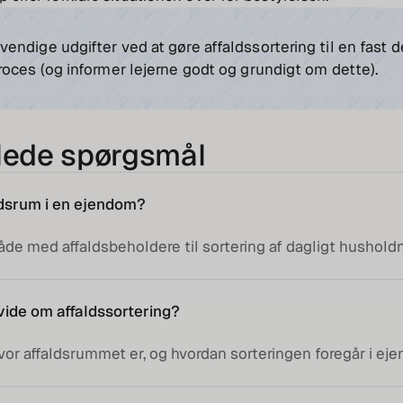
ndige udgifter ved at gøre affaldssortering til en fast de
oces (og informer lejerne godt og grundigt om dette).
llede spørgsmål
ldsrum i en ejendom?
åde med affaldsbeholdere til sortering af dagligt husholdn
vide om affaldssortering?
hvor affaldsrummet er, og hvordan sorteringen foregår i e