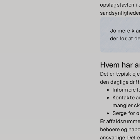
opslagstavlen i 
sandsynligheden 
Jo mere klar
der for, at d
Hvem har a
Det er typisk ej
den daglige drif
Informere l
Kontakte ad
mangler sk
Sørge for op
Er affaldsrummet
beboere og naboe
ansvarlige. Det e