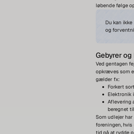
løbende følge op
Du kan ikke
og forventn
Gebyrer og 
Ved gentagen fe
opkræves som en 
gælder fx:
Forkert sor
Elektronik 
Aflevering 
beregnet ti
Som udlejer har 
foreningen, hvis
tid på at rydde o