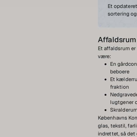
Et opdateret
sortering o
Affaldsrum 
Et affaldsrum er
være:
En gårdcont
beboere
Et kælderru
fraktion
Nedgravede
lugtgener 
Skralderum 
Københavns Kommu
glas, tekstil, far
indrettet, så det