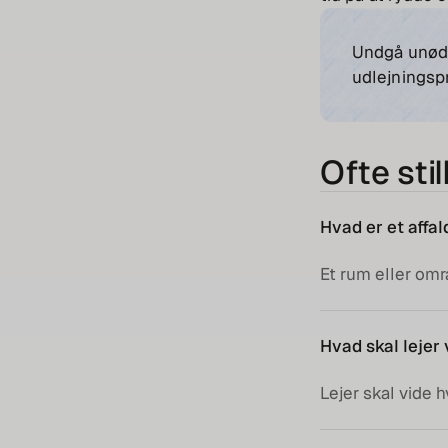
Undgå unødve
udlejningspr
Ofte sti
Hvad er et affa
Et rum eller omr
Hvad skal lejer 
Lejer skal vide 