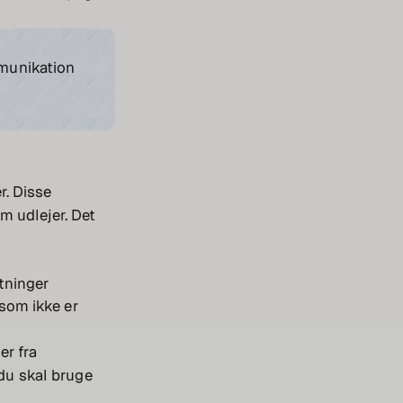
mmunikation
r. Disse
m udlejer. Det
stninger
 som ikke er
er fra
 du skal bruge