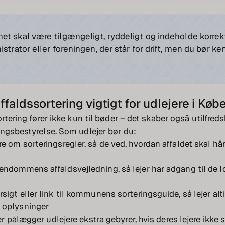
t skal være tilgængeligt, ryddeligt og indeholde korrekt
istrator eller foreningen, der står for drift, men du bør k
.
affaldssortering vigtigt for udlejere i Kø
ortering fører ikke kun til bøder – det skaber også utilfred
ngsbestyrelse. Som udlejer bør du:
re om sorteringsregler, så de ved, hvordan affaldet skal hå
endommens affaldsvejledning, så lejer har adgang til de l
rsigt eller link til kommunens sorteringsguide, så lejer alt
 oplysninger
 pålægger udlejere ekstra gebyrer, hvis deres lejere ikke s