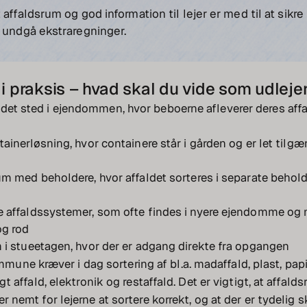
 affaldsrum og god information til lejer er med til at sikre
g undgå ekstraregninger.
i praksis – hvad skal du vide som udleje
 det sted i ejendommen, hvor beboerne afleverer deres affa
ainerløsning, hvor containere står i gården og er let tilgæn
m med beholdere, hvor affaldet sorteres i separate behold
 affaldssystemer, som ofte findes i nyere ejendomme og 
og rod
i stueetagen, hvor der er adgang direkte fra opgangen
ne kræver i dag sortering af bl.a. madaffald, plast, papir
ligt affald, elektronik og restaffald. Det er vigtigt, at affal
 er nemt for lejerne at sortere korrekt, og at der er tydelig s