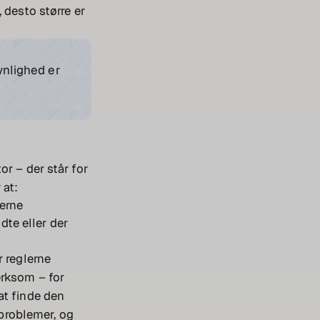
 desto større er
ynlighed er
r – der står for
 at:
lerne
dte eller der
r reglerne
ærksom – for
at finde den
 problemer, og