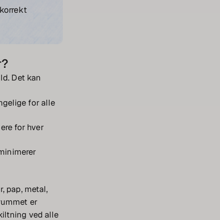
 korrekt
r?
ld. Det kan
gelige for alle
ere for hver
minimerer
, pap, metal,
dsrummet er
kiltning ved alle