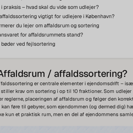
i praksis – hvad skal du vide som udlejer?
affaldssortering vigtigt for udlejere i København?
rmerer du lejer om affaldsrum og sortering
nsvaret for affaldsrummets stand?
 bøder ved fejlsortering
Affaldsrum / affaldssortering?
faldssortering er centrale elementer i ejendomsdrift – isæ
iller krav om sortering i op til 10 fraktioner. Som udlejer
der reglerne, placeringen af affaldsrum og følger den korrek
g kan føre til gebyrer, som ejendommen (og dermed dig) hæf
kke kun et praktisk rum, men en del af ejendommens samle