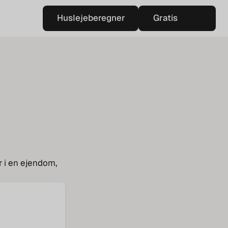
Huslejeberegner
Gratis
Huslejeberegner
vurdering
Gratis
vurdering
r i en ejendom,