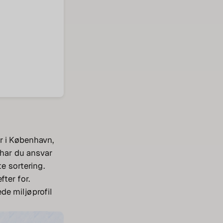
r i København,
 har du ansvar
te sortering.
ter for.
de miljøprofil