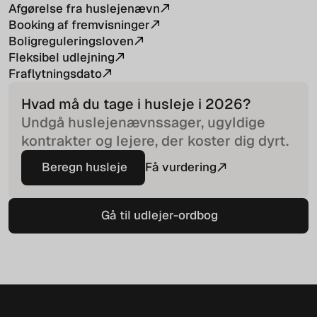
Afgørelse fra huslejenævn
Booking af fremvisninger
Boligreguleringsloven
Fleksibel udlejning
Fraflytningsdato
Hvad må du tage i husleje i
2026
?
Undgå huslejenævnssager, ugyldige
kontrakter og lejere, der koster dig dyrt.
Beregn husleje
Få vurdering
Beregn husleje
Gå til udlejer-ordbog
Gå til udlejer-ordbog