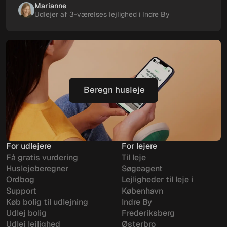
Marianne
Udlejer af 3-værelses lejlighed i Indre By
Beregn husleje
Beregn husleje
For udlejere
For lejere
Få gratis vurdering
Til leje
Huslejeberegner
Søgeagent
Ordbog
Lejligheder til leje i
Support
København
Køb bolig til udlejning
Indre By
Udlej bolig
Frederiksberg
Udlej lejlighed
Østerbro