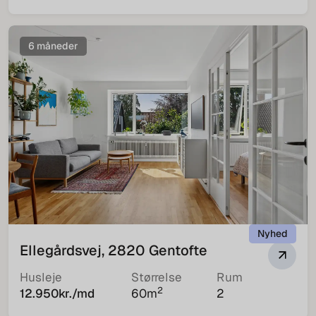
6 måneder
Nyhed
Ellegårdsvej, 2820 Gentofte
Husleje
Størrelse
Rum
2
12.950
kr./md
60
m
2