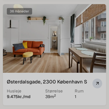
36 måneder
Østerdalsgade, 2300 København S
Husleje
Størrelse
Rum
2
9.475
kr./md
39
m
1