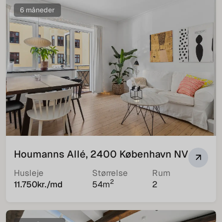
6 måneder
Houmanns Allé, 2400 København NV
Husleje
Størrelse
Rum
2
11.750
kr./md
54
m
2