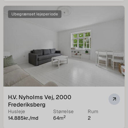
Ubegrænset lejeperiode
H.V. Nyholms Vej, 2000
Frederiksberg
Husleje
Størrelse
Rum
2
14.885
kr./md
64
m
2