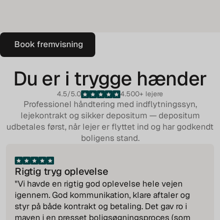
Book fremvisning
Book fremvisning
Du er i trygge hænder
4.5/5.0
4.500+ lejere
Professionel håndtering med
indflytningssyn
,
lejekontrakt
og sikker
depositum
— depositum
udbetales først, når lejer er flyttet ind og har godkendt
boligens stand.
Rigtig tryg oplevelse
"Vi havde en rigtig god oplevelse hele vejen
igennem. God kommunikation, klare aftaler og
styr på både kontrakt og betaling. Det gav ro i
maven i en presset boligsøgningsproces (som