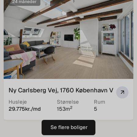
24 måneder
Ny Carlsberg Vej, 1760 København V
Husleje
Størrelse
Rum
2
29.775
kr./md
153
m
5
Se flere boliger
Se flere boliger