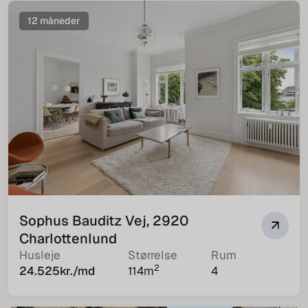
12 måneder
Sophus Bauditz Vej, 2920
Charlottenlund
Husleje
Størrelse
Rum
2
24.525
kr./md
114
m
4