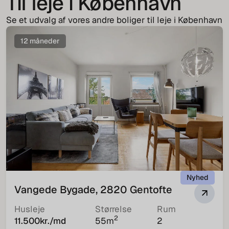
Til leje i København
Se et udvalg af vores andre boliger til leje i København
12 måneder
Nyhed
Vangede Bygade, 2820 Gentofte
Husleje
Størrelse
Rum
2
11.500
kr./md
55
m
2