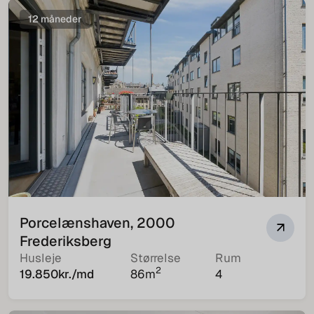
12 måneder
Porcelænshaven, 2000
Frederiksberg
Husleje
Størrelse
Rum
2
19.850
kr./md
86
m
4