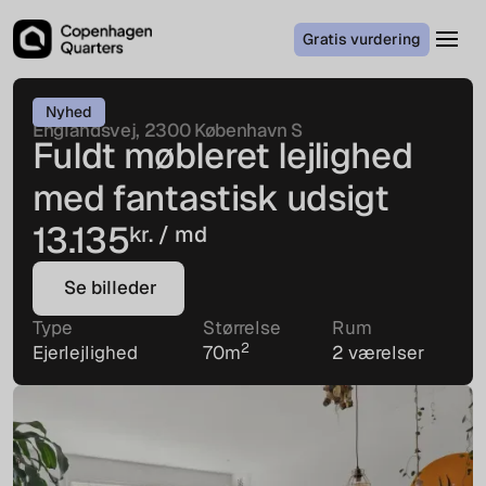
Gratis vurdering
Nyhed
Englandsvej, 2300 København S
Fuldt møbleret lejlighed
med fantastisk udsigt
13.135
kr. / md
Se billeder
Se billeder
Type
Størrelse
Rum
2
Ejerlejlighed
70
m
2 værelser