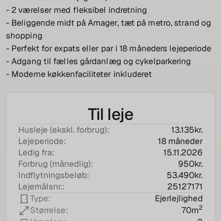
- 2 værelser med fleksibel indretning
- Beliggende midt på Amager, tæt på metro, strand og
shopping
- Perfekt for expats eller par i 18 måneders lejeperiode
- Adgang til fælles gårdanlæg og cykelparkering
- Moderne køkkenfaciliteter inkluderet
Til leje
Husleje (ekskl. forbrug):
13.135
kr.
Lejeperiode:
18 måneder
Ledig fra:
15.11.2026
Forbrug (månedlig):
950
kr.
Indflytningsbeløb:
53.490
kr.
Lejemålsnr.:
25127171
Ejerlejlighed
Type:
2
70
m
Størrelse: