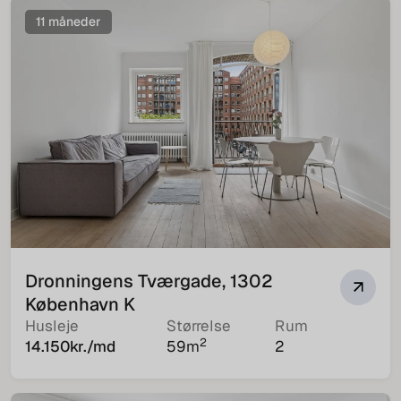
11 måneder
Dronningens Tværgade, 1302
København K
Husleje
Størrelse
Rum
2
14.150
kr./md
59
m
2