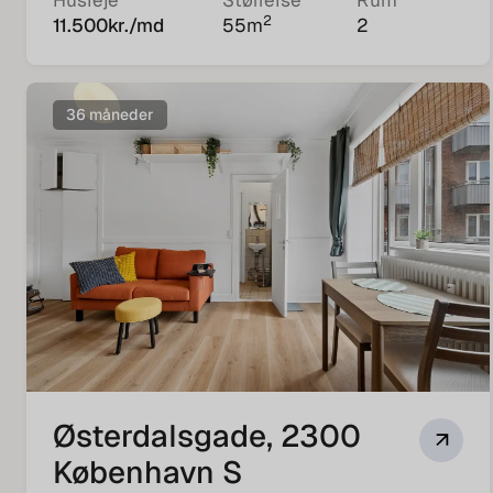
Husleje
Størrelse
Rum
2
11.500
kr./md
55
m
2
36 måneder
Østerdalsgade, 2300
København S