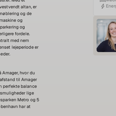
Ener
vestvendt altan, er
 møblering og de
emaskine og
 parkering og
rligere fordele.
entralt med nem
nset lejeperiode er
neder.
på Amager, hvor du
afstand til Amager
n perfekte balance
bsmuligheder lige
vsparken Metro og 5
København har at