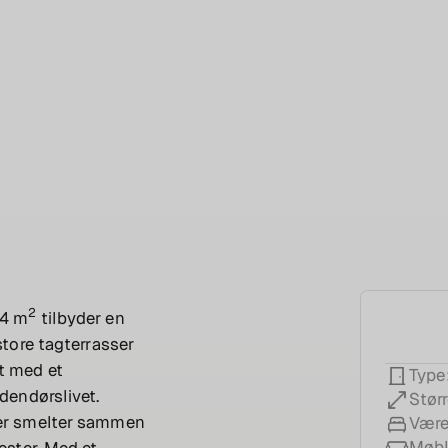
2
44 m
tilbyder en
store tagterrasser
t med et
Type
dendørslivet.
Størr
der smelter sammen
Være
Møbl
æster. Med et