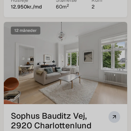
Husleje
Størrelse
Rum
2
12.950
kr./md
60
m
2
12 måneder
Sophus Bauditz Vej,
2920 Charlottenlund