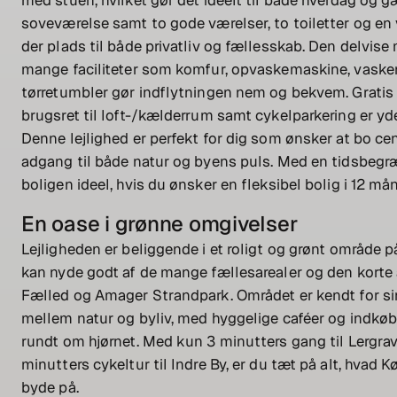
soveværelse samt to gode værelser, to toiletter og en 
der plads til både privatliv og fællesskab. Den delvise
mange faciliteter som komfur, opvaskemaskine, vask
tørretumbler gør indflytningen nem og bekvem. Gratis
brugsret til loft-/kælderrum samt cykelparkering er yde
Denne lejlighed er perfekt for dig som ønsker at bo c
adgang til både natur og byens puls. Med en tidsbegræ
boligen ideel, hvis du ønsker en fleksibel bolig i 12 må
En oase i grønne omgivelser
Lejligheden er beliggende i et roligt og grønt område 
kan nyde godt af de mange fællesarealer og den korte 
Fælled og Amager Strandpark. Området er kendt for si
mellem natur og byliv, med hyggelige caféer og indkø
rundt om hjørnet. Med kun 3 minutters gang til Lergra
minutters cykeltur til Indre By, er du tæt på alt, hvad 
byde på.