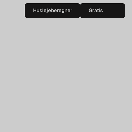
Huslejeberegner
Gratis
Huslejeberegner
vurdering
Gratis
vurdering