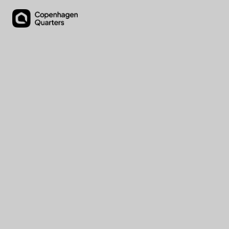
Amagerbanen, 2300 København S
Unik lejlighed med to
tagterrasser og
orangeri