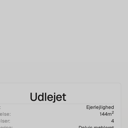
Udlejet
Ejerlejlighed
:
2
144
m
else:
4
lser:
Delvis møbleret
ering: