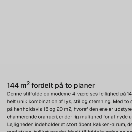
Type
Størrelse
Rum
2
Ejerlejlighed
144
m
4 værelser
2
144 m
fordelt på to planer
Denne stilfulde og moderne 4-værelses lejlighed på 1
helt unik kombination af lys, stil og stemning. Med to 
på henholdsvis 16 og 20 m2, hvoraf den ene er udstyre
charmerende orangeri, er der rig mulighed for at nyde u
Lejligheden indeholder et stort åbent køkken-alrum, 
med stuen, hvilket gør det ideelt til både hverdag og g