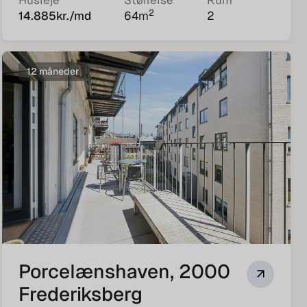
Husleje
Størrelse
Rum
2
14.885
kr./md
64
m
2
12 måneder
Porcelænshaven, 2000
Frederiksberg