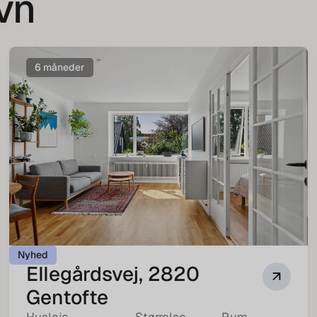
avn
6 måneder
Nyhed
Ellegårdsvej, 2820
Gentofte