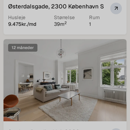
Østerdalsgade, 2300 København S
Husleje
Størrelse
Rum
2
9.475
kr./md
39
m
1
12 måneder