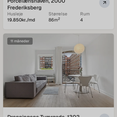
Porcelænshaven, 2000
Frederiksberg
Husleje
Størrelse
Rum
2
19.850
kr./md
86
m
4
11 måneder