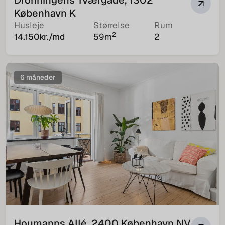
Dronningens Tværgade, 1302
København K
Husleje
Størrelse
Rum
2
14.150
kr./md
59
m
2
6 måneder
Houmanns Allé, 2400 København NV