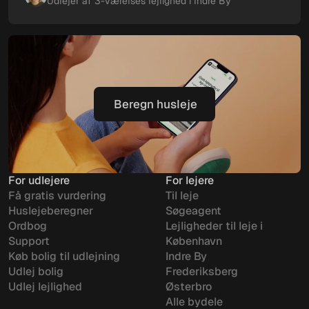
Udlejer af 3-værelses lejlighed i Indre By
Beregn husleje
Beregn husleje
For udlejere
For lejere
Få gratis vurdering
Til leje
Huslejeberegner
Søgeagent
Ordbog
Lejligheder til leje i
Support
København
Køb bolig til udlejning
Indre By
Udlej bolig
Frederiksberg
Udlej lejlighed
Østerbro
Alle bydele