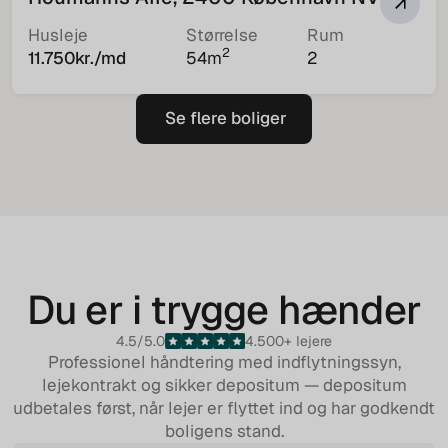
Husleje
Størrelse
Rum
2
11.750
kr./md
54
m
2
Se flere boliger
Se flere boliger
Du er i trygge hænder
4.5/5.0
4.500+ lejere
Professionel håndtering med
indflytningssyn
,
lejekontrakt
og sikker
depositum
— depositum
udbetales først, når lejer er flyttet ind og har godkendt
boligens stand.