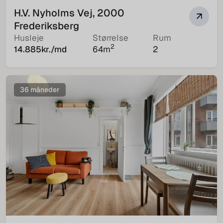
H.V. Nyholms Vej, 2000
Frederiksberg
Husleje
Størrelse
Rum
2
14.885
kr./md
64
m
2
36 måneder