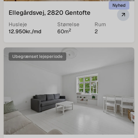
Nyhed
Ellegårdsvej, 2820 Gentofte
Husleje
Størrelse
Rum
2
12.950
kr./md
60
m
2
Ubegrænset lejeperiode