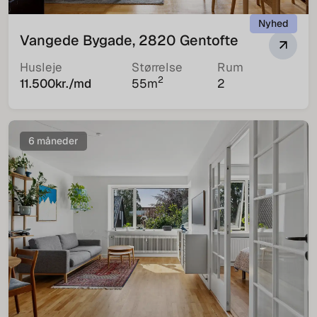
Nyhed
Vangede Bygade, 2820 Gentofte
Husleje
Størrelse
Rum
2
11.500
kr./md
55
m
2
6 måneder