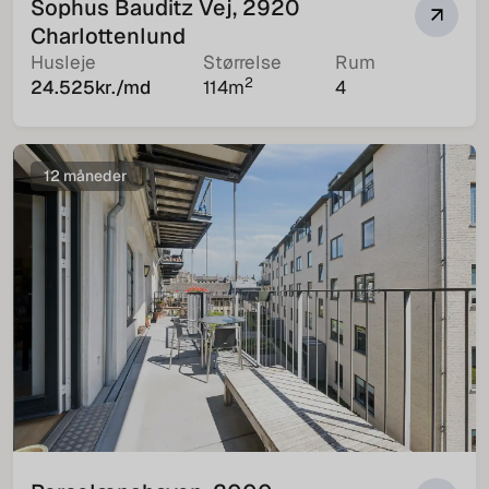
Sophus Bauditz Vej, 2920
Charlottenlund
Husleje
Størrelse
Rum
2
24.525
kr./md
114
m
4
12 måneder