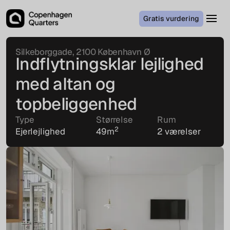
Gratis vurdering
Silkeborggade, 2100 København Ø
Indflytningsklar lejlighed
med altan og
topbeliggenhed
Type
Størrelse
Rum
2
Ejerlejlighed
49
m
2 værelser