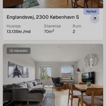
Nyhed
Englandsvej, 2300 København S
Husleje
Størrelse
Rum
2
13.135
kr./md
70
m
2
12 måneder