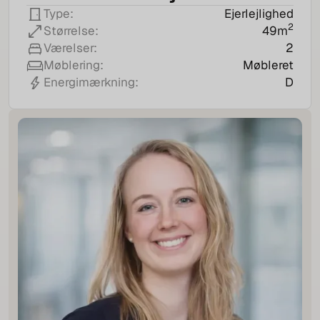
Ejerlejlighed
Type:
2
49
m
Størrelse:
2
Værelser:
Møbleret
Møblering:
D
Energimærkning: