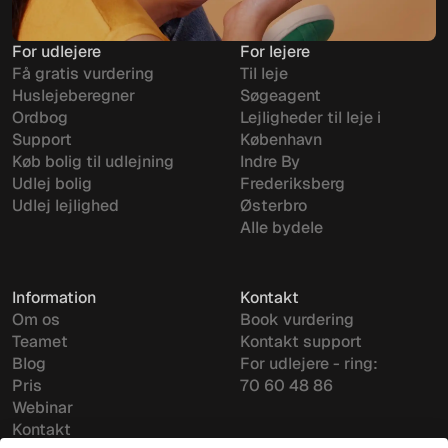
For udlejere
For lejere
Få gratis vurdering
Til leje
Huslejeberegner
Søgeagent
Ordbog
Lejligheder til leje i
Support
København
Køb bolig til udlejning
Indre By
Udlej bolig
Frederiksberg
Udlej lejlighed
Østerbro
Alle bydele
Information
Kontakt
Om os
Book vurdering
Teamet
Kontakt support
Blog
For udlejere - ring:
Pris
70 60 48 86
Webinar
Kontakt