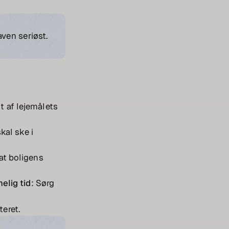
aven seriøst.
t af lejemålets
skal ske i
 at boligens
elig tid
: Sørg
teret.