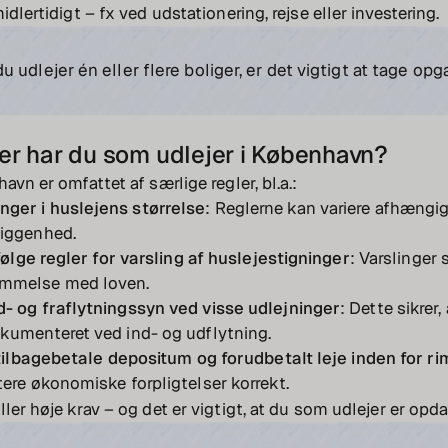
idlertidigt – fx ved udstationering, rejse eller investering.
 udlejer én eller flere boliger, er det vigtigt at tage opg
ter har du som udlejer i København?
avn er omfattet af særlige regler, bl.a.:
ger i huslejens størrelse
: Reglerne kan variere afhængig
liggenhed.
t følge regler for varsling af huslejestigninger
: Varslinger 
mmelse med loven.
d- og fraflytningssyn ved visse udlejninger
: Dette sikrer,
kumenteret ved ind- og udflytning.
t tilbagebetale depositum og forudbetalt leje inden for rim
tere økonomiske forpligtelser korrekt.
ler høje krav – og det er vigtigt, at du som udlejer er opda