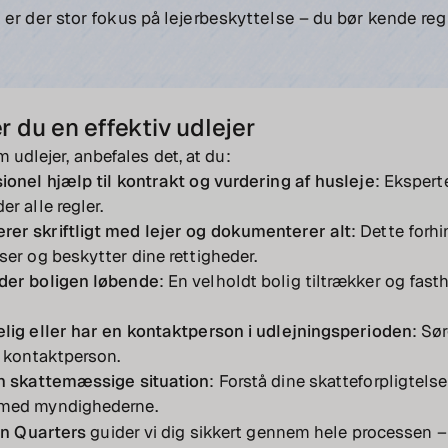
er der stor fokus på lejerbeskyttelse – du bør kende regl
r du en effektiv udlejer
 udlejer, anbefales det, at du:
ionel hjælp til kontrakt og vurdering af husleje
: Eksperte
er alle regler.
er skriftligt med lejer og dokumenterer alt
: Dette forhi
ser og beskytter dine rettigheder.
der boligen løbende
: En velholdt bolig tiltrækker og fas
elig eller har en kontaktperson i udlejningsperioden
: Sør
n kontaktperson.
in skattemæssige situation
: Forstå dine skatteforpligtels
med myndighederne.
n Quarters
guider vi dig sikkert gennem hele processen –