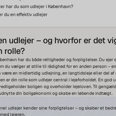
gter har du som udlejer i København?
r du en effektiv udlejer
n udlejer – og hvorfor er det vig
 rolle?
benhavn har du både rettigheder og forpligtelser. Du ejer e
om du vælger at stille til rådighed for en anden person – e
 være en midlertidig udlejning, en langtidsleje eller del af 
n er din rolle som udlejer central i lejeforholdet. En god u
edligeholder boligen og overholder lejeloven. Til gengæld
 udnytte din boligøkonomi og skabe en løbende indtægt.
nel udlejer kender sine forpligtelser – og skaber et bedr
med lejeren.