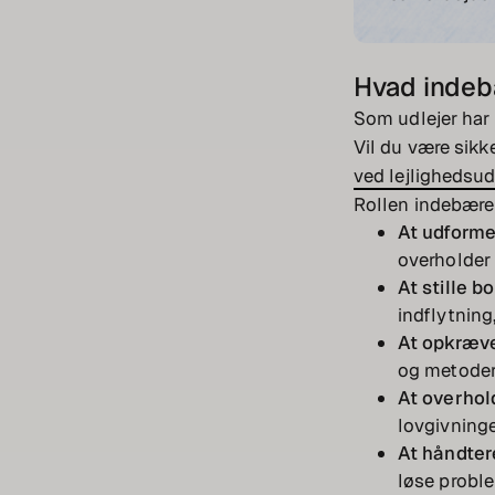
Hvad indeb
Som udlejer har 
Vil du være sikk
ved lejlighedsud
Rollen indebære
At udforme
overholder a
At stille b
indflytning
At opkræve
og metoder 
At overhol
lovgivninge
At håndtere
løse proble