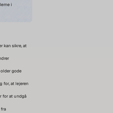
erne i
r kan sikre, at
ndrer
tholder gode
g for, at lejeren
er for at undgå
 fra