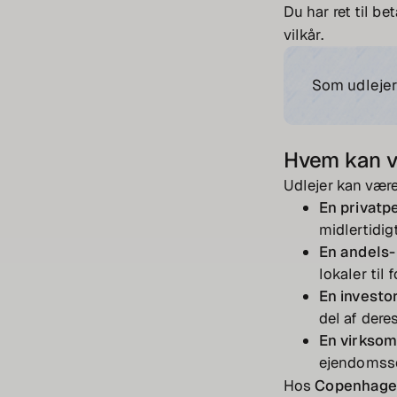
Du har ret til b
vilkår.
Som udlejer 
Hvem kan v
Udlejer kan være
En privatpe
midlertidig
En andels- 
lokaler til 
En investor
del af deres
En virksom
ejendomsse
Hos
Copenhage