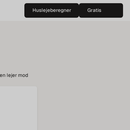
Huslejeberegner
Gratis
Huslejeberegner
vurdering
Gratis
vurdering
 en lejer mod