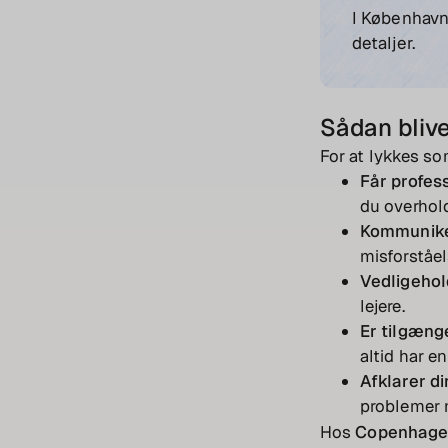
I København 
detaljer.
Sådan blive
For at lykkes som
Får profess
du overhold
Kommuniker
misforståel
Vedligehol
lejere.
Er tilgæng
altid har e
Afklarer d
problemer 
Hos
Copenhage