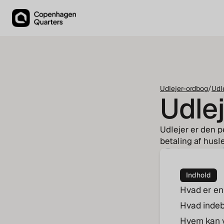
Udlejer-ordbog
/
Udl
Udlej
Udlejer er den pe
betaling af husl
Olga Rosseel
Housing Agent
Indhold
Hvad er en 
Hvad indeb
Hvem kan 