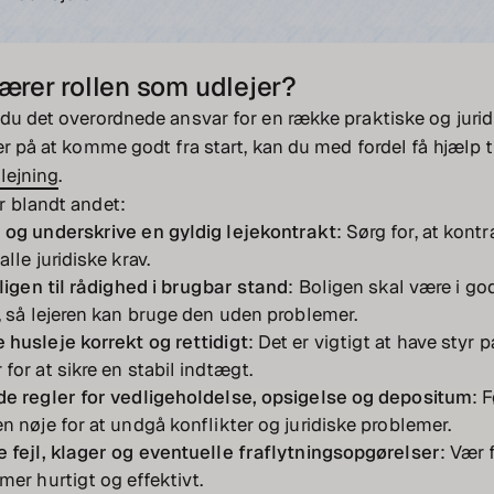
ærer rollen som udlejer?
du det overordnede ansvar for en række praktiske og jurid
er på at komme godt fra start, kan du med fordel få hjælp t
lejning
.
r blandt andet:
 og underskrive en gyldig lejekontrakt
: Sørg for, at kont
lle juridiske krav.
oligen til rådighed i brugbar stand
: Boligen skal være i go
, så lejeren kan bruge den uden problemer.
 husleje korrekt og rettidigt
: Det er vigtigt at have styr p
for at sikre en stabil indtægt.
de regler for vedligeholdelse, opsigelse og depositum
: 
n nøje for at undgå konflikter og juridiske problemer.
 fejl, klager og eventuelle fraflytningsopgørelser
: Vær 
mer hurtigt og effektivt.