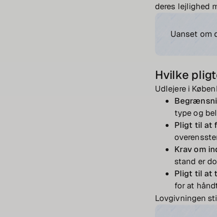
deres lejlighed m
Uanset om du
Hvilke plig
Udlejere i Københ
Begrænsnin
type og be
Pligt til a
overensste
Krav om in
stand er do
Pligt til a
for at hånd
Lovgivningen stil