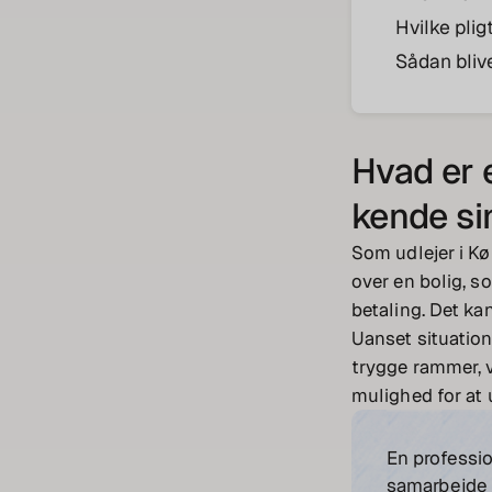
Hvilke pli
Sådan blive
Hvad er e
kende sin
Som udlejer i Kø
over en bolig, s
betaling. Det kan
Uanset situatione
trygge rammer, v
mulighed for at
En professio
samarbejde 