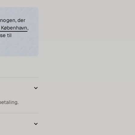
 nogen, der
 i København
,
se til
betaling.