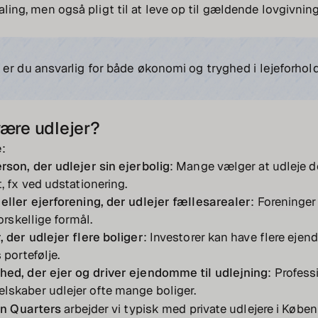
etaling, men også pligt til at leve op til gældende lovgivni
er du ansvarlig for både økonomi og tryghed i lejeforhold
ære udlejer?
:
rson, der udlejer sin ejerbolig
: Mange vælger at udleje d
t, fx ved udstationering.
eller ejerforening, der udlejer fællesarealer
: Foreninger
forskellige formål.
, der udlejer flere boliger
: Investorer kan have flere ej
 portefølje.
hed, der ejer og driver ejendomme til udlejning
: Profess
lskaber udlejer ofte mange boliger.
n Quarters
arbejder vi typisk med private udlejere i Køben