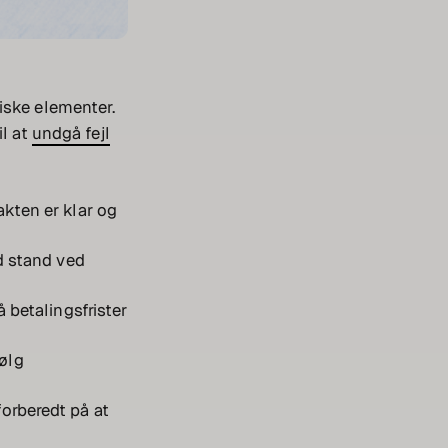
iske elementer.
il at
undgå fejl
rakten er klar og
d stand ved
å betalingsfrister
Følg
forberedt på at