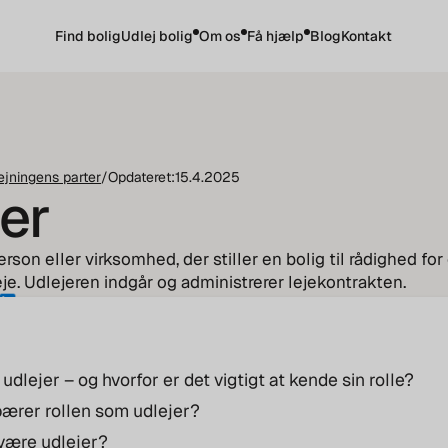
Find bolig
Udlej bolig
Om os
Få hjælp
Blog
Kontakt
ejningens parter
/
Opdateret:
15.4.2025
er
rson eller virksomhed, der stiller en bolig til rådighed for
eje. Udlejeren indgår og administrerer lejekontrakten.
udlejer – og hvorfor er det vigtigt at kende sin rolle?
ærer rollen som udlejer?
være udlejer?