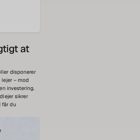
tigt at
ller disponerer
n lejer – mod
en investering.
dlejer sikrer
 får du
e