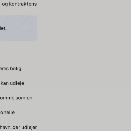
ng og kontraktens
et.
eres bolig
 kan udleje
endomme som en
ionelle
havn, der udlejer