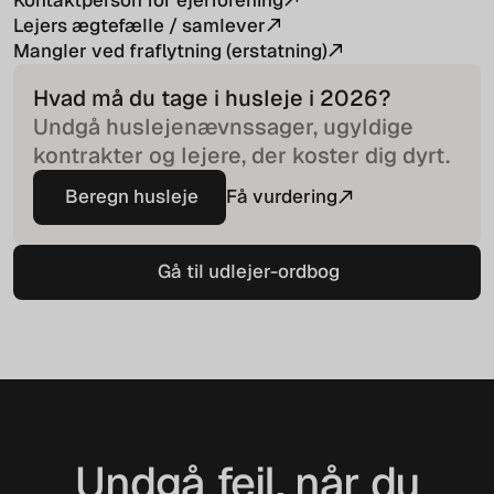
Lejers ægtefælle / samlever
Mangler ved fraflytning (erstatning)
Hvad må du tage i husleje i
2026
?
Undgå huslejenævnssager, ugyldige
kontrakter og lejere, der koster dig dyrt.
Beregn husleje
Få vurdering
Beregn husleje
Gå til udlejer-ordbog
Gå til udlejer-ordbog
Undgå fejl, når du