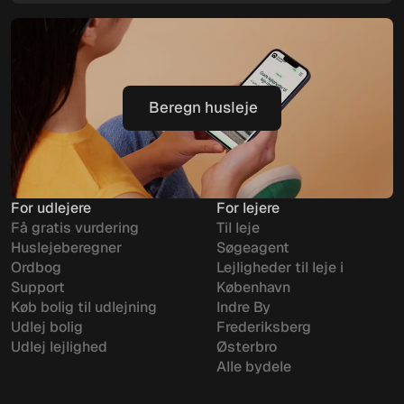
Beregn husleje
Beregn husleje
For udlejere
For lejere
Få gratis vurdering
Til leje
Huslejeberegner
Søgeagent
Ordbog
Lejligheder til leje i
Support
København
Køb bolig til udlejning
Indre By
Udlej bolig
Frederiksberg
Udlej lejlighed
Østerbro
Alle bydele