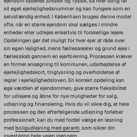
ejendom opdeles juridisk og fysisk, så hver bolig får
sit eget ejerlejlighedsnummer og kan fungere som en
selvstændig enhed. I København bruges denne model
ofte, når en større ejendom skal sælges i mindre
enheder eller udlejes enkeltvis til forskellige lejere.
Opdelingen gør det muligt for hver ejer at råde over
sin egen lejlighed, mens fællesarealer og grund ejes i
fællesskab gennem en ejerforening. Processen kræver
en formel ansøgning til kommunen, udarbejdelse af
ejerlejlighedskort, tinglysning og overholdelse af
regler i ejerlejlighedsloven. En korrekt opdeling kan
øge værdien af ejendommen, give større fleksibilitet
for udlejere og åbne for nye muligheder for salg,
udlejning og finansiering. Hvis du vil sikre dig, at hele
processen og den efterfølgende udlejning forløber
professionelt, kan du med fordel vælge en løsning
med
boligudlejning med garanti
, som sikrer din
investering hele vejen igennem.