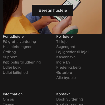
Beregn husleje
Beregn husleje
For udlejere
For lejere
Få gratis vurdering
Til leje
Huslejeberegner
Søgeagent
Ordbog
Lejligheder til leje i
Support
København
Køb bolig til udlejning
Indre By
Udlej bolig
Frederiksberg
Udlej lejlighed
Østerbro
Alle bydele
Information
Kontakt
Om os
Book vurdering
Teamet
Kontakt support