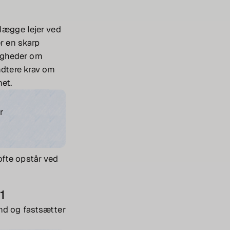
ålægge lejer ved
er en skarp
nigheder om
åndtere krav om
et.
r
ofte opstår ved
1
and og fastsætter