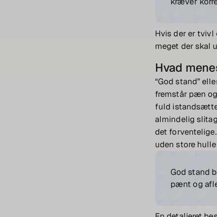
kræver korre
Hvis der er tviv
meget der skal u
Hvad menes
“God stand” elle
fremstår pæn og
fuld istandsætte
almindelig slita
det forventelige.
uden store hulle
God stand b
pænt og afle
En detaljeret bes