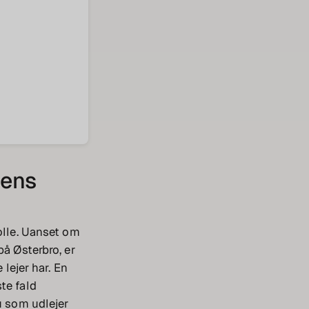
dens
rolle. Uanset om
på Østerbro, er
 lejer har. En
te fald
u som udlejer