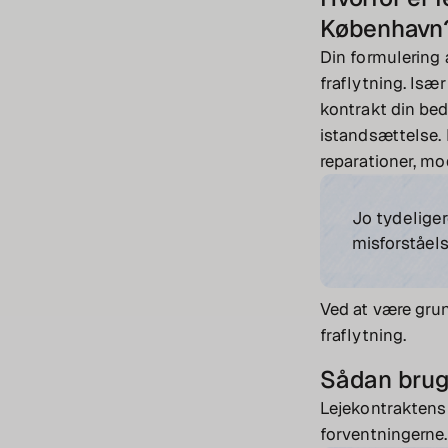
København
Din formulering 
fraflytning. Isæ
kontrakt din be
istandsættelse. 
reparationer, mo
Jo tydeliger
misforståels
Ved at være grun
fraflytning.
Sådan bruge
Lejekontraktens 
forventningerne. 