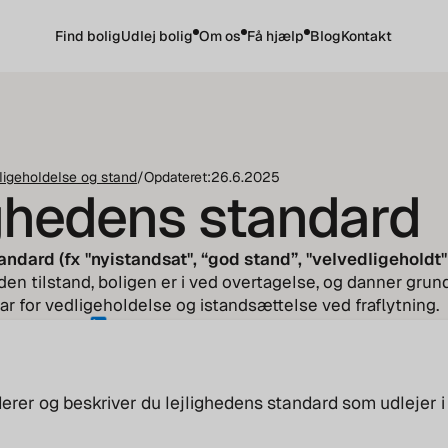
Find bolig
Udlej bolig
Om os
Få hjælp
Blog
Kontakt
ligeholdelse og stand
/
Opdateret:
26.6.2025
ighedens standard
andard (fx "nyistandsat", “god stand”, "velvedligeholdt"
en tilstand, boligen er i ved overtagelse, og danner grund
ar for vedligeholdelse og istandsættelse ved fraflytning.
stad Neumann
erer og beskriver du lejlighedens standard som udlejer i