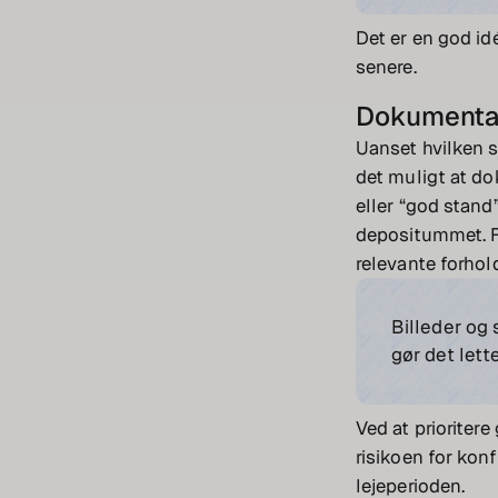
Det er en god id
senere.
Dokumentati
Uanset hvilken s
det muligt at do
eller “god stand
depositummet. F
relevante forhol
Billeder og 
gør det lett
Ved at prioriter
risikoen for kon
lejeperioden.