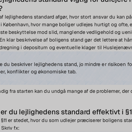
?
af lejlighedens standard afgør, hvor stort ansvar du kan p
r i København, hvor mange boliger udlejes hurtigt og ofte, 
dste beskyttelse mod slid, manglende vedligehold og ue
En klar beskrivelse af boligens stand gør det lettere at h
dregning i depositum og eventuelle klager til Huslejenævn
e du beskriver lejlighedens stand, jo mindre er risikoen fo
er, konflikter og økonomiske tab.
dig fra starten kan du undgå mange af de problemer, der 
r du lejlighedens standard effektivt i §1
§11 er stedet, hvor du som udlejer præciserer boligens st
Skriv fx: