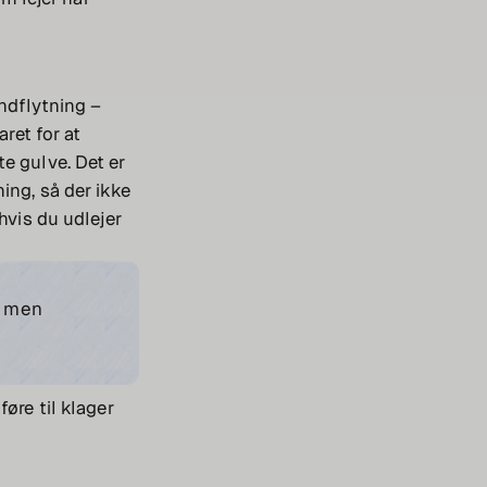
indflytning –
aret for at
e gulve. Det er
ing, så der ikke
hvis du udlejer
, men
øre til klager