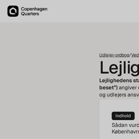
Udlejer-ordbog
/
Ved
Lejl
Lejlighedens st
beset”)
angiver d
og udlejers ansv
Carl Lui Myhr
Housing Agent
Indhold
Sådan vurd
København