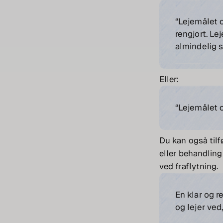
“Lejemålet 
rengjort. Le
almindelig s
Eller:
“Lejemålet o
Du kan også tilf
eller behandling 
ved fraflytning.
En klar og r
og lejer ved