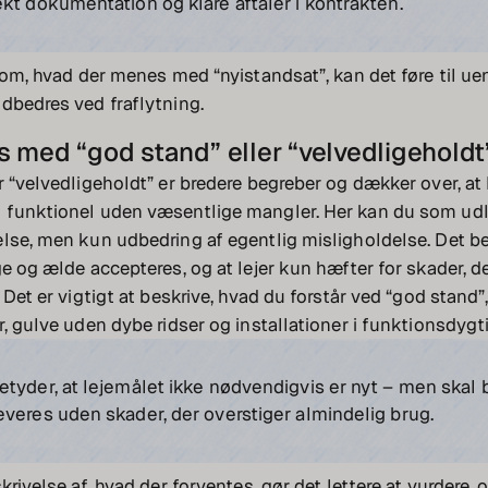
kt dokumentation og klare aftaler i kontrakten.
l om, hvad der menes med “nyistandsat”, kan det føre til u
dbedres ved fraflytning.
 med “god stand” eller “velvedligeholdt
r “velvedligeholdt” er bredere begreber og dækker over, at 
 funktionel uden væsentlige mangler. Her kan du som udl
lse, men kun udbedring af egentlig misligholdelse. Det be
ge og ælde accepteres, og at lejer kun hæfter for skader, d
 Det er vigtigt at beskrive, hvad du forstår ved “god stand”
r, gulve uden dybe ridser og installationer i funktionsdygt
etyder, at lejemålet ikke nødvendigvis er nyt – men skal
veres uden skader, der overstiger almindelig brug.
krivelse af, hvad der forventes, gør det lettere at vurdere, 