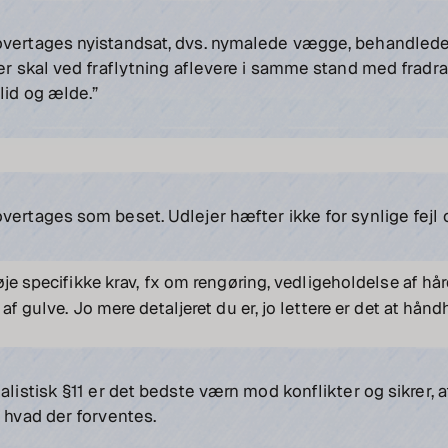
overtages nyistandsat, dvs. nymalede vægge, behandlede
jer skal ved fraflytning aflevere i samme stand med fradra
lid og ælde.”
vertages som beset. Udlejer hæfter ikke for synlige fejl 
øje specifikke krav, fx om rengøring, vedligeholdelse af hå
af gulve. Jo mere detaljeret du er, jo lettere er det at hån
ealistisk §11 er det bedste værn mod konflikter og sikrer, 
, hvad der forventes.