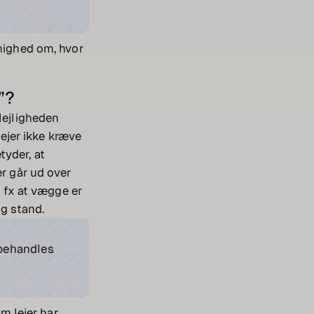
enighed om, hvor
”?
lejligheden
ejer ikke kræve
tyder, at
er går ud over
, fx at vægge er
ig stand.
 behandles
om lejer har