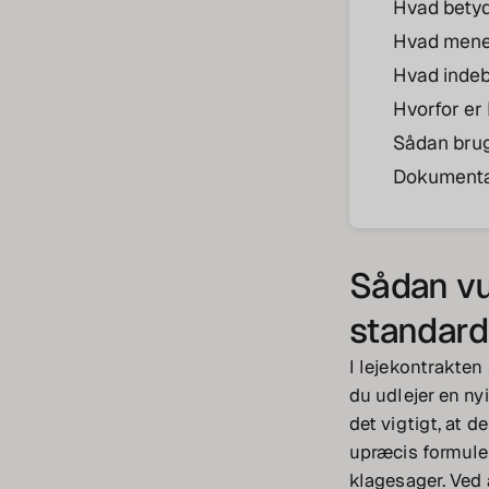
Hvad betyd
Hvad menes
Hvad inde
Hvorfor er 
Sådan bruge
Dokumentat
Sådan vu
standard
I lejekontrakten
du udlejer en ny
det vigtigt, at d
upræcis formuler
klagesager. Ved 