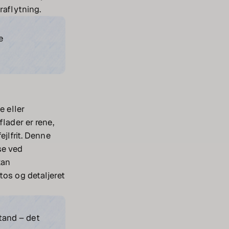
raflytning.
e
e eller
lader er rene,
ejlfrit. Denne
se ved
kan
tos og detaljeret
tand – det