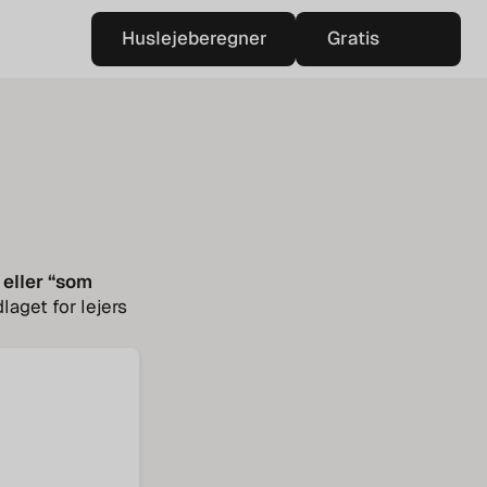
Huslejeberegner
Gratis
Huslejeberegner
vurdering
Gratis
vurdering
 eller “som
laget for lejers