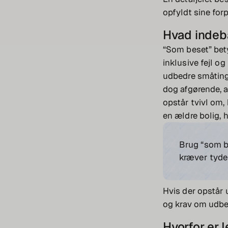
opfyldt sine forp
Hvad indeb
“Som beset” betyd
inklusive fejl og
udbedre småting,
dog afgørende, a
opstår tvivl om,
en ældre bolig, 
Brug “som b
kræver tyde
Hvis der opstår 
og krav om udbe
Hvorfor er l