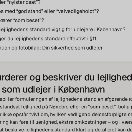
er “nyistandsat”?
 med “god stand” eller “velvedligeholdt”?
bærer “som beset”?
lejlighedens standard vigtig for udlejere i København?
r du lejlighedens standard effektivt i §11
ion og fotobilag: Din sikkerhed som udlejer
rderer og beskriver du lejlighe
 som udlejer i København
 spiller formuleringen af lejlighedens stand en afgørende 
istandsat lejlighed på Nørrebro eller en “som beset”-bolig 
er ikke opstår tvivl om, hvilken vedligeholdelsesforpligtelse
ing kan føre til uenighed, ekstra omkostninger – og i værs
at beskrive lejlighedens standard klart og detaljeret kan d