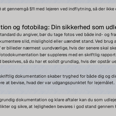
é at gennemgå §11 med lejeren ved indflytning, så der ikke 
on og fotobilag: Din sikkerhed som udl
tandard du angiver, bør du tage fotos ved både ind- og fra
kumentere slid, mislighold eller uændret stand. Ved brug a
” er billeder nærmest uundværlige, hvis der senere skal s
otodokumentation bør suppleres med en skriftlig rapport,
d beskrives, så du har et solidt grundlag, hvis der opstår u
skriftlig dokumentation skaber tryghed for både dig og din
ere at bevise, hvad der var udgangspunktet for lejemålet.
e grundig dokumentation og klare aftaler kan du som udlej
flikter og sikre, at lejligheden bevares i god stand gennem 