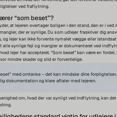
ligtelser ved fraflytning.
ærer “som beset”?
er, at lejeren overtager boligen i den stand, den er i ved 
 mangler, der er synlige. Du som udlejer fraskriver dig ansv
 og lejer kan ikke forvente nymalet vægge eller istandsatt
t alle synlige fejl og mangler er dokumenteret ved indflytn
 hvad lejer har accepteret. “Som beset” kan være en fordel, 
hvor mindre skader og slid er forventelige.
eset” med omtanke – det kan mindske dine forpligtelser
lig dokumentation og klare aftaler med lejeren.
uenighed om, hvad der var synligt ved indflytning, kan det f
dring.
ejlighedens standard vigtig for udlejere i