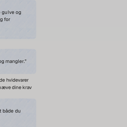
 gulve og
g for
og mangler.”
rde hvidevarer
dhæve dine krav
at både du