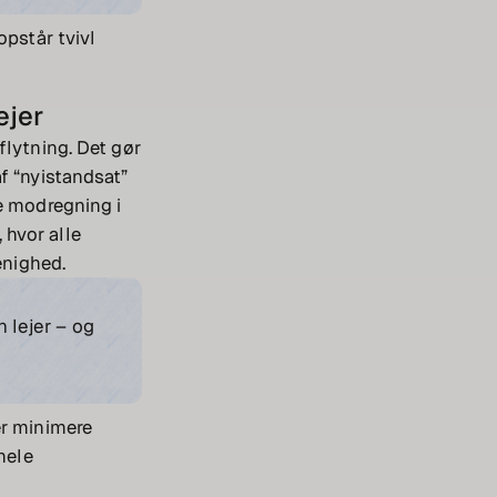
opstår tvivl
ejer
flytning. Det gør
f “nyistandsat”
ke modregning i
 hvor alle
enighed.
 lejer – og
er minimere
hele