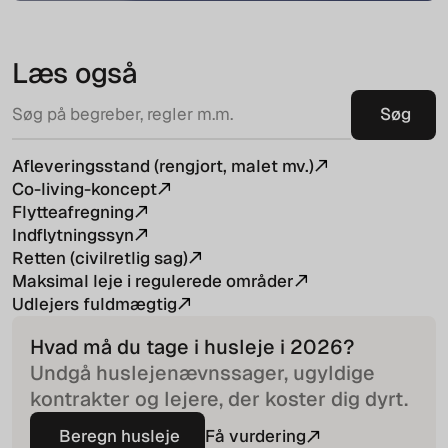
Læs også
Afleveringsstand (rengjort, malet mv.)
Co-living-koncept
Flytteafregning
Indflytningssyn
Retten (civilretlig sag)
Maksimal leje i regulerede områder
Udlejers fuldmægtig
Hvad må du tage i husleje i
2026
?
Undgå huslejenævnssager, ugyldige
kontrakter og lejere, der koster dig dyrt.
Beregn husleje
Få vurdering