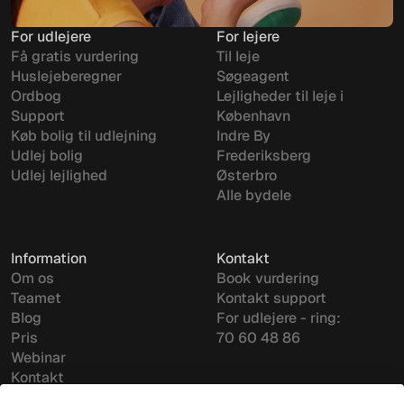
For udlejere
For lejere
Få gratis vurdering
Til leje
Huslejeberegner
Søgeagent
Ordbog
Lejligheder til leje i
Support
København
Køb bolig til udlejning
Indre By
Udlej bolig
Frederiksberg
Udlej lejlighed
Østerbro
Alle bydele
Information
Kontakt
Om os
Book vurdering
Teamet
Kontakt support
Blog
For udlejere - ring:
Pris
70 60 48 86
Webinar
Kontakt