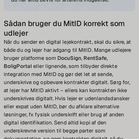
Sådan bruger du MitID korrekt som
udlejer
Når du sender en digital lejekontrakt, skal du sikre, at
både du og lejer har adgang til MitID. Mange udlejere
bruger platforme som
DocuSign
,
RentSafe
,
BoligPortal
eller lignende, som tilbyder direkte
integration med MitID og gør det let at sende,
underskrive og opbevare kontrakter digitalt. Sørg for,
at lejer har MitID aktivt – ellers kan kontrakten ikke
underskrives digitalt. Hvis lejer er udenlandsdansker
eller expat uden MitID, bør du afklare alternative
løsninger, fx fysisk underskrift eller brug af anden
digital identifikation. Send altid kopi af den
underskrevne version til begge parter som
dokumentation, og gem kontrakten digitalt, så du