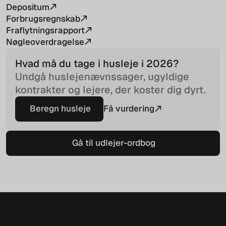
Depositum
Forbrugsregnskab
Fraflytningsrapport
Nøgleoverdragelse
Hvad må du tage i husleje i
2026
?
Undgå huslejenævnssager, ugyldige
kontrakter og lejere, der koster dig dyrt.
Beregn husleje
Få vurdering
Beregn husleje
Gå til udlejer-ordbog
Gå til udlejer-ordbog