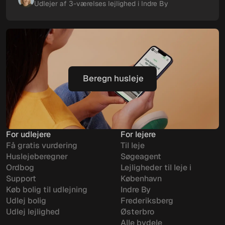
Udlejer af 3-værelses lejlighed i Indre By
Beregn husleje
Beregn husleje
For udlejere
For lejere
Få gratis vurdering
Til leje
Huslejeberegner
Søgeagent
Ordbog
Lejligheder til leje i
Support
København
Køb bolig til udlejning
Indre By
Udlej bolig
Frederiksberg
Udlej lejlighed
Østerbro
Alle bydele