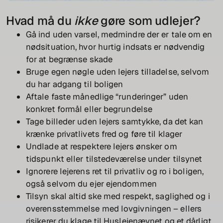
Hvad må du
ikke
gøre som udlejer?
Gå ind uden varsel, medmindre der er tale om en
nødsituation, hvor hurtig indsats er nødvendig
for at begrænse skade
Bruge egen nøgle uden lejers tilladelse, selvom
du har adgang til boligen
Aftale faste månedlige “runderinger” uden
konkret formål eller begrundelse
Tage billeder uden lejers samtykke, da det kan
krænke privatlivets fred og føre til klager
Undlade at respektere lejers ønsker om
tidspunkt eller tilstedeværelse under tilsynet
Ignorere lejerens ret til privatliv og ro i boligen,
også selvom du ejer ejendommen
Tilsyn skal altid ske med respekt, saglighed og i
overensstemmelse med lovgivningen – ellers
risikerer du klage til Huslejenævnet og et dårligt