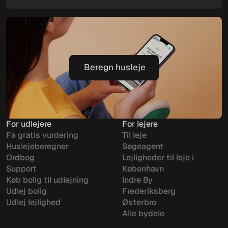
Beregn husleje
Beregn husleje
For udlejere
For lejere
Få gratis vurdering
Til leje
Huslejeberegner
Søgeagent
Ordbog
Lejligheder til leje i
Support
København
Køb bolig til udlejning
Indre By
Udlej bolig
Frederiksberg
Udlej lejlighed
Østerbro
Alle bydele