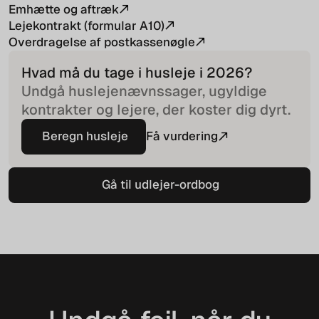
Emhætte og aftræk
Lejekontrakt (formular A10)
Overdragelse af postkassenøgle
Hvad må du tage i husleje i
2026
?
Undgå huslejenævnssager, ugyldige
kontrakter og lejere, der koster dig dyrt.
Beregn husleje
Få vurdering
Beregn husleje
Gå til udlejer-ordbog
Gå til udlejer-ordbog