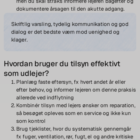
men du skal straks informere lejeren bagefter og
dokumentere årsagen til den akutte adgang.
Skriftlig varsling, tydelig kommunikation og god
dialog er det bedste værn mod uenighed og
klager.
Hvordan bruger du tilsyn effektivt
som udlejer?
Planlæg faste eftersyn, fx hvert andet år eller
efter behov, og informer lejeren om denne praksis
allerede ved indflytning
Kombinér tilsyn med lejers ønsker om reparation,
så besøget opleves som en service og ikke kun
som kontrol
Brug tjeklister, hvor du systematisk gennemgår
fx fuger, ventilation, rør, fugt, el og andre kritiske