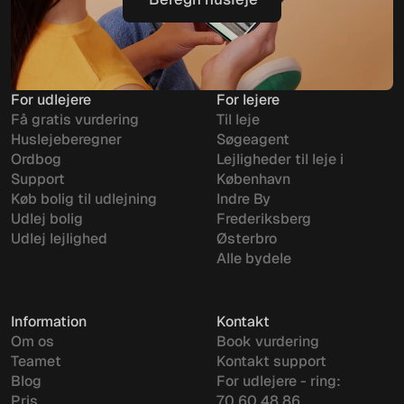
Beregn husleje
For udlejere
For lejere
Få gratis vurdering
Til leje
Huslejeberegner
Søgeagent
Ordbog
Lejligheder til leje i
Support
København
Køb bolig til udlejning
Indre By
Udlej bolig
Frederiksberg
Udlej lejlighed
Østerbro
Alle bydele
Information
Kontakt
Om os
Book vurdering
Teamet
Kontakt support
Blog
For udlejere - ring:
Pris
70 60 48 86