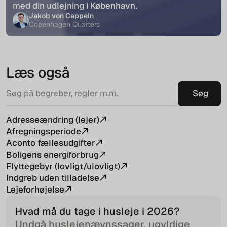
med din udlejning i København.
Jakob von Cappeln
Copenhagen Quarters
Læs også
Adresseændring (lejer)
Afregningsperiode
Aconto fællesudgifter
Boligens energiforbrug
Flyttegebyr (lovligt/ulovligt)
Indgreb uden tilladelse
Lejeforhøjelse
Hvad må du tage i husleje i
2026
?
Undgå huslejenævnssager, ugyldige