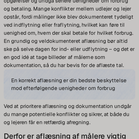
opgørelser og undgå senere uenigheder om forbrug
og betaling. Mange konflikter mellem udlejer og lejer
opstår, fordi målinger ikke blev dokumenteret tydeligt
ved indflytning eller fraflytning, hvilket kan føre til
uenighed om, hvem der skal betale for hvilket forbrug.
En grundig og veldokumenteret aflæsning bør altid
ske på selve dagen for ind- eller udflytning – og det er
en god idé at tage billeder af målerne som
dokumentation, så du har bevis for de aflæste tal.
En korrekt aflæsning er din bedste beskyttelse
mod efterfølgende uenigheder om forbrug
Ved at prioritere aflæsning og dokumentation undgår
du mange potentielle konflikter og sikrer, at både du
og lejeren får en retfærdig afregning.
Derfor er aflæsning af målere vigtig