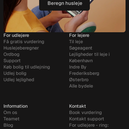
Beregn husleje
Beregn husleje
For udlejere
For lejere
Få gratis vurdering
Til leje
Huslejeberegner
Søgeagent
Ordbog
Lejligheder til leje i
Support
København
Køb bolig til udlejning
Indre By
Udlej bolig
Frederiksberg
Udlej lejlighed
Østerbro
Alle bydele
Information
Kontakt
Om os
Book vurdering
Teamet
Kontakt support
Blog
For udlejere - ring: