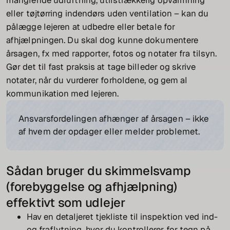
manglende udluftning, utilstrækkelig opvarmning
eller tøjtørring indendørs uden ventilation – kan du
pålægge lejeren at udbedre eller betale for
afhjælpningen. Du skal dog kunne dokumentere
årsagen, fx med rapporter, fotos og notater fra tilsyn.
Gør det til fast praksis at tage billeder og skrive
notater, når du vurderer forholdene, og gem al
kommunikation med lejeren.
Ansvarsfordelingen afhænger af årsagen – ikke
af hvem der opdager eller melder problemet.
Sådan bruger du skimmelsvamp
(forebyggelse og afhjælpning)
effektivt som udlejer
Hav en detaljeret tjekliste til inspektion ved ind-
og fraflytning, hvor du kontrollerer for tegn på