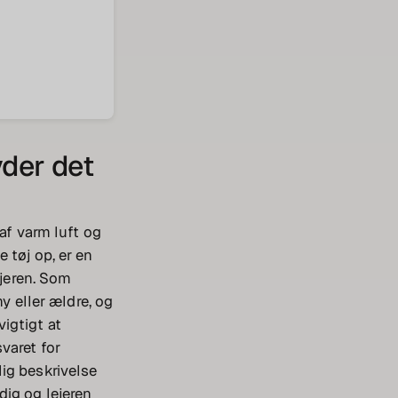
yder det
 af varm luft og
 tøj op, er en
ejeren. Som
ny eller ældre, og
vigtigt at
varet for
ig beskrivelse
dig og lejeren