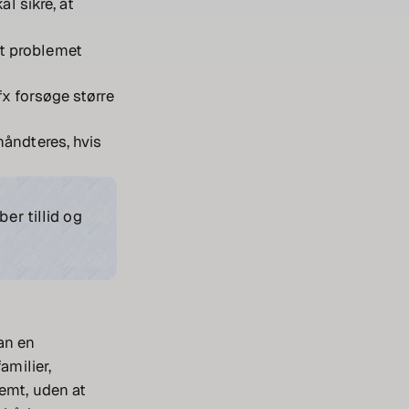
al sikre, at
at problemet
fx forsøge større
 håndteres, hvis
er tillid og
an en
amilier,
nemt, uden at