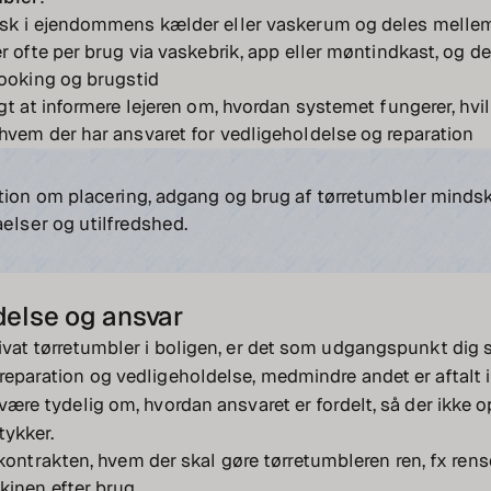
isk i ejendommens kælder eller vaskerum og deles mellem
er ofte per brug via vaskebrik, app eller møntindkast, og d
booking og brugstid
igt at informere lejeren om, hvordan systemet fungerer, hvil
hvem der har ansvaret for vedligeholdelse og reparation
tion om placering, adgang og brug af tørretumbler mindsk
åelser og utilfredshed.
delse og ansvar
rivat tørretumbler i boligen, er det som udgangspunkt dig 
 reparation og vedligeholdelse, medmindre andet er aftalt i
 være tydelig om, hvordan ansvaret er fordelt, så der ikke op
tykker.
ekontrakten, hvem der skal gøre tørretumbleren ren, fx rens
kinen efter brug