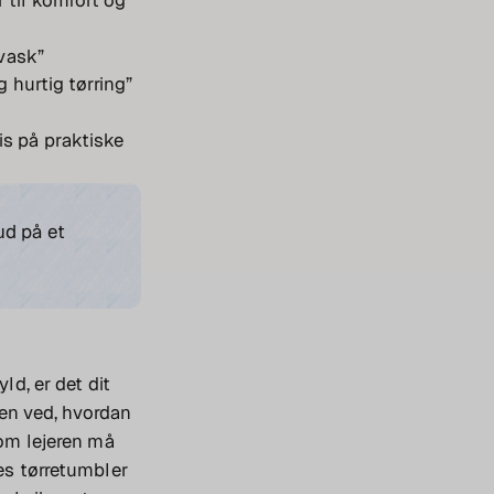
 til komfort og
vask”
 hurtig tørring”
is på praktiske
ud på et
ld, er det dit
eren ved, hvordan
 om lejeren må
les tørretumbler