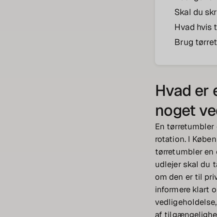
Skal du sk
Hvad hvis 
Brug tørret
Hvad er 
noget ve
En tørretumbler e
rotation. I Købe
tørretumbler en 
udlejer skal du t
om den er til priv
informere klart 
vedligeholdelse,
af tilgængelighe