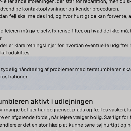
r- eller andelsforeningen, der står for reparation, men du sk
nødvendige kontaktoplysninger og kender proceduren.
dan fejl skal meldes ind, og hvor hurtigt de kan forvente, 
ad lejeren må gøre selv, fx rense filter, og hvad de ikke må, 
r
 der er klare retningslinjer for, hvordan eventuelle udgifter
kal udskiftes
 tydelig håndtering af problemer med tørretumbleren skab
rustrationer.
umbleren aktivt i udlejningen
r mange boliger har begrænset plads og fælles vaskeri, k
 en afgørende fordel, når lejere vælger bolig. Særligt for f
ndlere er det en stor hjælp at kunne tørre tøj hurtigt og 