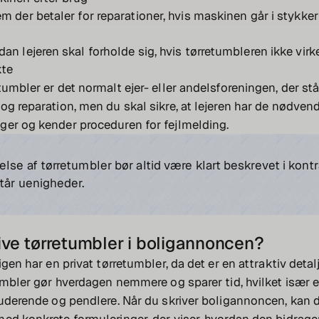
em der betaler for reparationer, hvis maskinen går i stykker
dan lejeren skal forholde sig, hvis tørretumbleren ikke vir
kte
umbler er det normalt ejer- eller andelsforeningen, der stå
og reparation, men du skal sikre, at lejeren har de nødven
ger og kender proceduren for fejlmelding.
lse af tørretumbler bør altid være klart beskrevet i kontr
tår uenigheder.
ive tørretumbler i boligannoncen?
igen har en privat tørretumbler, da det er en attraktiv deta
tumbler gør hverdagen nemmere og sparer tid, hvilket især er
tuderende og pendlere. Når du skriver boligannoncen, kan