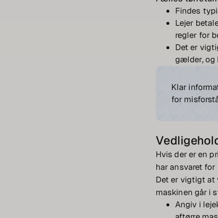
Findes typ
Lejer betal
regler for 
Det er vigt
gælder, og 
Klar informa
for misforst
Vedligehol
Hvis der er en p
har ansvaret for
Det er vigtigt at
maskinen går i s
Angiv i lej
aftørre mas