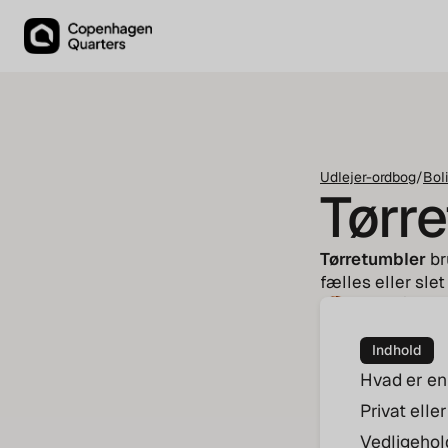
Udlejer-ordbog
/
Boli
Tørr
Tørretumbler
bru
fælles eller slet
Tenna Pindstr
CEO
Indhold
Hvad er en
Privat elle
Vedligehol