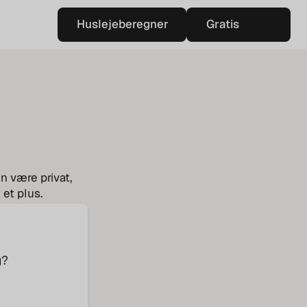
Huslejeberegner
Gratis
Huslejeberegner
vurdering
Gratis
vurdering
en være privat,
 et plus.
g?