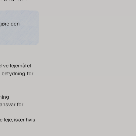
 gøre den
elve lejemålet
r betydning for
sning
ansvar for
 leje, især hvis