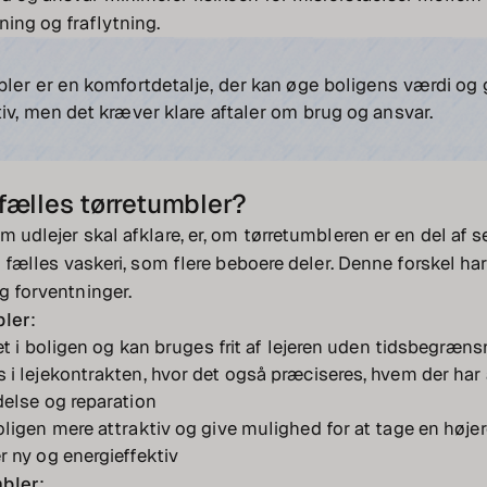
ning og fraflytning.
bler er en komfortdetalje, der kan øge boligens værdi og
iv, men det kræver klare aftaler om brug og ansvar.
r fælles tørretumbler?
m udlejer skal afklare, er, om tørretumbleren er en del af s
et fælles vaskeri, som flere beboere deler. Denne forskel ha
og forventninger.
bler
:
ret i boligen og kan bruges frit af lejeren uden tidsbegræn
i lejekontrakten, hvor det også præciseres, hvem der har 
else og reparation
ligen mere attraktiv og give mulighed for at tage en højere
 ny og energieffektiv
mbler
: