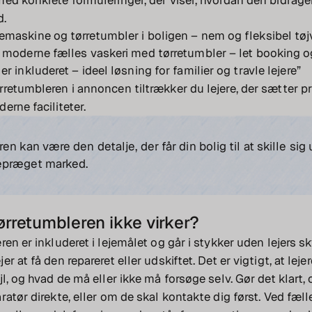
ed konkrete formuleringer, der viser, hvordan den bidrager
d.
maskine og tørretumbler i boligen – nem og fleksibel tøj
 moderne fælles vaskeri med tørretumbler – let booking og
r inkluderet – ideel løsning for familier og travle lejere”
retumbleren i annoncen tiltrækker du lejere, der sætter pr
erne faciliteter.
en kan være den detalje, der får din bolig til at skille sig 
epræget marked.
ørretumbleren ikke virker?
en er inkluderet i lejemålet og går i stykker uden lejers sky
r at få den repareret eller udskiftet. Det er vigtigt, at lej
jl, og hvad de må eller ikke må forsøge selv. Gør det klart,
ratør direkte, eller om de skal kontakte dig først. Ved fæl