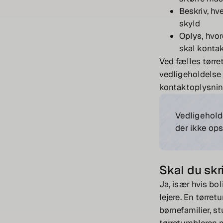
Beskriv, hv
skyld
Oplys, hvor
skal konta
Ved fælles tørret
vedligeholdelse 
kontaktoplysnin
Vedligeholde
der ikke ops
Skal du skr
Ja, især hvis bol
lejere. En tørre
børnefamilier, s