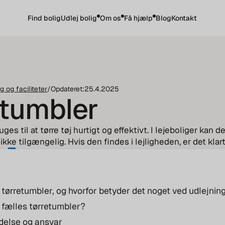
Find bolig
Udlej bolig
Om os
Få hjælp
Blog
Kontakt
g og faciliteter
/
Opdateret:
25.4.2025
etumbler
ges til at tørre tøj hurtigt og effektivt. I lejeboliger kan d
 ikke tilgængelig. Hvis den findes i lejligheden, er det klart
up
 tørretumbler, og hvorfor betyder det noget ved udlejnin
r fælles tørretumbler?
delse og ansvar