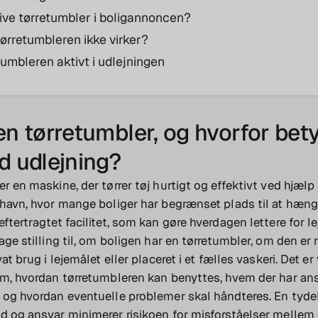
rive tørretumbler i boligannoncen?
tørretumbleren ikke virker?
umbleren aktivt i udlejningen
en tørretumbler, og hvorfor bet
d udlejning?
r en maskine, der tørrer tøj hurtigt og effektivt ved hjælp
nhavn, hvor mange boliger har begrænset plads til at hænge
eftertragtet facilitet, som kan gøre hverdagen lettere for l
age stilling til, om boligen har en tørretumbler, om den er 
at brug i lejemålet eller placeret i et fælles vaskeri. Det er 
om, hvordan tørretumbleren kan benyttes, hvem der har ans
 og hvordan eventuelle problemer skal håndteres. En tydel
d og ansvar minimerer risikoen for misforståelser mellem 