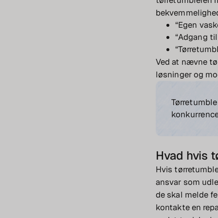
tørretumbleren m
bekvemmelighe
“Egen vaske
“Adgang til
“Tørretumble
Ved at nævne tør
løsninger og mod
Tørretumbler
konkurrenc
Hvad hvis t
Hvis tørretumbler
ansvar som udleje
de skal melde fe
kontakte en repa