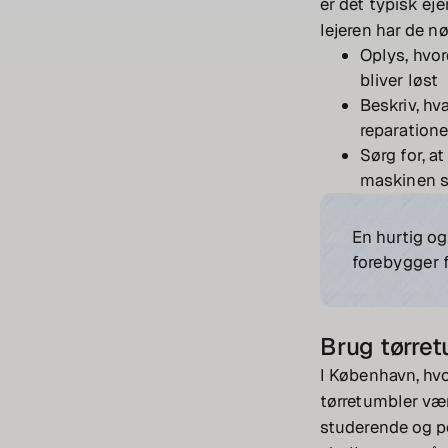
er det typisk eje
lejeren har de 
Oplys, hvor
bliver løst
Beskriv, hv
reparatione
Sørg for, at
maskinen s
En hurtig og
forebygger f
Brug tørret
I København, hvo
tørretumbler være
studerende og pe