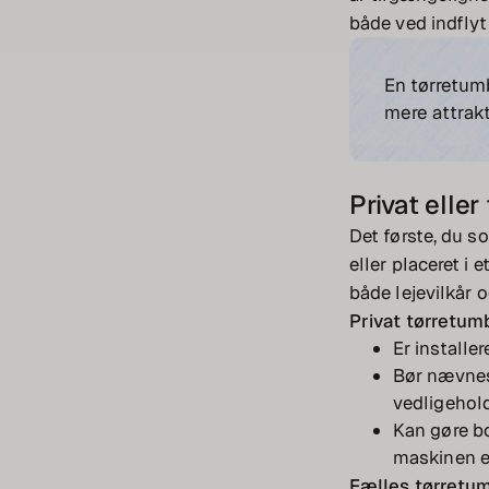
både ved indflyt
En tørretum
mere attrakt
Privat elle
Det første, du so
eller placeret i 
både lejevilkår 
Privat tørretum
Er installe
Bør nævnes 
vedligehold
Kan gøre bo
maskinen er
Fælles tørretu