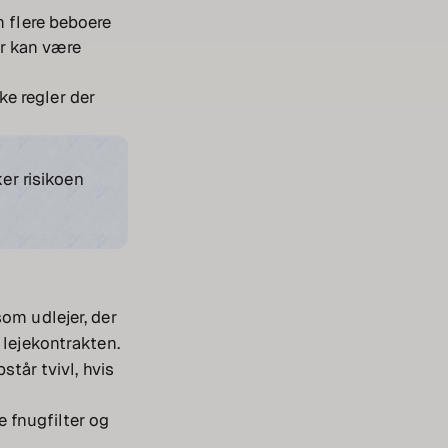
 flere beboere
er kan være
ke regler der
er risikoen
som udlejer, der
 lejekontrakten.
står tvivl, hvis
e fnugfilter og