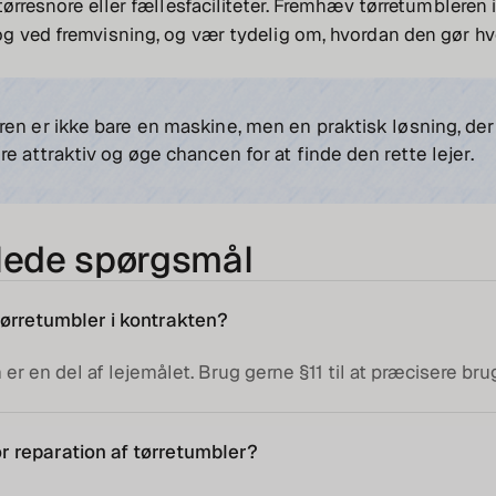
tørresnore eller fællesfaciliteter. Fremhæv tørretumbleren 
g ved fremvisning, og vær tydelig om, hvordan den gør hv
en er ikke bare en maskine, men en praktisk løsning, der
re attraktiv og øge chancen for at finde den rette lejer.
llede spørgsmål
tørretumbler i kontrakten?
 er en del af lejemålet. Brug gerne §11 til at præcisere bru
r reparation af tørretumbler?