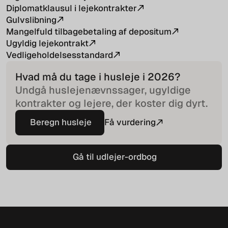
Diplomatklausul i lejekontrakter
Gulvslibning
Mangelfuld tilbagebetaling af depositum
Ugyldig lejekontrakt
Vedligeholdelsesstandard
Hvad må du tage i husleje i
2026
?
Undgå huslejenævnssager, ugyldige
kontrakter og lejere, der koster dig dyrt.
Beregn husleje
Få vurdering
Beregn husleje
Gå til udlejer-ordbog
Gå til udlejer-ordbog