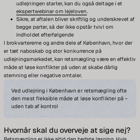
udlejningen starter, kan du også deltage i et
ekspertwebinar om lejeloven
.
Sikre, at aftalen bliver skriftlig og underskrevet af
begge parter, så der ikke opstår tvivl om
indholdet efterfølgende
I brokvartererne og andre dele af København, hvor der
er tæt naboskab og stor konkurrence på
udlejningsmarkedet, kan retsmægling være en effektiv
måde at løse konflikter på uden at skabe dårlig
stemning eller negative omtaler.
Ved udlejning i København er retsmægling ofte
den mest fleksible måde at løse konflikter på –
uden tab af kontrol
Hvornår skal du overveje at sige nej?
Retsmægling er ikke altid den bedste løsning. Hvis