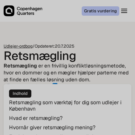
Gratis vurdering
Udlejer-ordbog
/
Opdateret:
20.7.2025
Retsmægling
Retsmægling
er en frivillig konfliktløsningsmetode,
hvor en dommer og en mægler hjælper parterne med
at finde en fælles løsning uden dom.
Jakob von Cappeln
COO
Indhold
Retsmægling som værktøj for dig som udlejer i
København
Hvad er retsmægling?
Hvornår giver retsmægling mening?