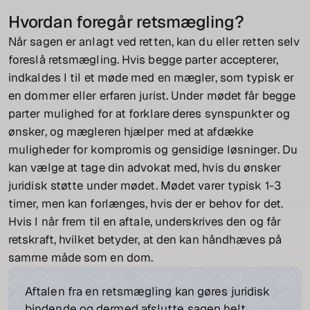
Hvordan foregår retsmægling?
Når sagen er anlagt ved retten, kan du eller retten selv
foreslå retsmægling. Hvis begge parter accepterer,
indkaldes I til et møde med en mægler, som typisk er
en dommer eller erfaren jurist. Under mødet får begge
parter mulighed for at forklare deres synspunkter og
ønsker, og mægleren hjælper med at afdække
muligheder for kompromis og gensidige løsninger. Du
kan vælge at tage din advokat med, hvis du ønsker
juridisk støtte under mødet. Mødet varer typisk 1-3
timer, men kan forlænges, hvis der er behov for det.
Hvis I når frem til en aftale, underskrives den og får
retskraft, hvilket betyder, at den kan håndhæves på
samme måde som en dom.
Aftalen fra en retsmægling kan gøres juridisk
bindende og dermed afslutte sagen helt