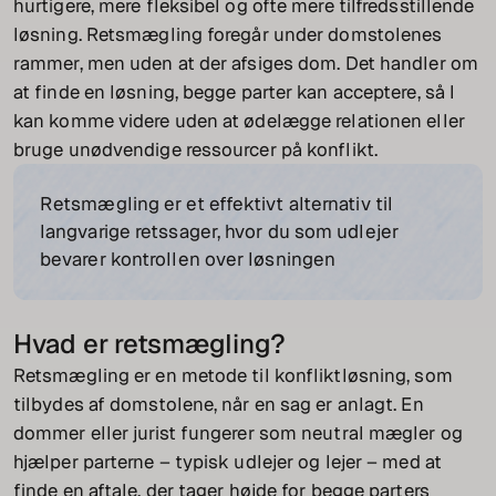
hurtigere, mere fleksibel og ofte mere tilfredsstillende
løsning. Retsmægling foregår under domstolenes
rammer, men uden at der afsiges dom. Det handler om
at finde en løsning, begge parter kan acceptere, så I
kan komme videre uden at ødelægge relationen eller
bruge unødvendige ressourcer på konflikt.
Retsmægling er et effektivt alternativ til
langvarige retssager, hvor du som udlejer
bevarer kontrollen over løsningen
Hvad er retsmægling?
Retsmægling er en metode til konfliktløsning, som
tilbydes af domstolene, når en sag er anlagt. En
dommer eller jurist fungerer som neutral mægler og
hjælper parterne – typisk udlejer og lejer – med at
finde en aftale, der tager højde for begge parters