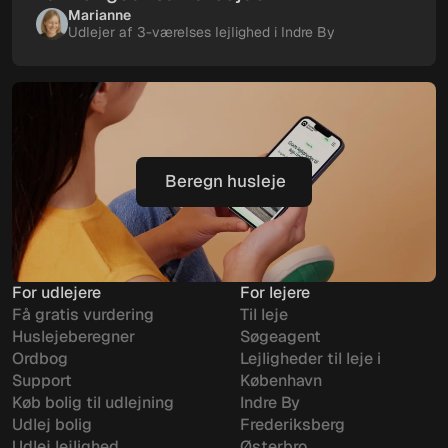
Marianne
Udlejer af 3-værelses lejlighed i Indre By
Beregn husleje
Beregn husleje
For udlejere
For lejere
Få gratis vurdering
Til leje
Huslejeberegner
Søgeagent
Ordbog
Lejligheder til leje i
Support
København
Køb bolig til udlejning
Indre By
Udlej bolig
Frederiksberg
Udlej lejlighed
Østerbro