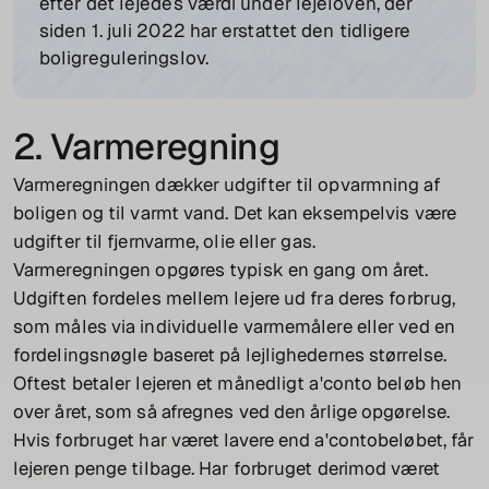
efter det lejedes værdi under lejeloven, der
siden 1. juli 2022 har erstattet den tidligere
boligreguleringslov.
2. Varmeregning
Varmeregningen dækker udgifter til opvarmning af
boligen og til varmt vand. Det kan eksempelvis være
udgifter til fjernvarme, olie eller gas.
Varmeregningen opgøres typisk en gang om året.
Udgiften fordeles mellem lejere ud fra deres forbrug,
som måles via individuelle varmemålere eller ved en
fordelingsnøgle baseret på lejlighedernes størrelse.
Oftest betaler lejeren et månedligt a'conto beløb hen
over året, som så afregnes ved den årlige opgørelse.
Hvis forbruget har været lavere end a'contobeløbet, får
lejeren penge tilbage. Har forbruget derimod været