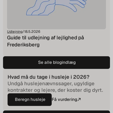
Udlejning
/
18.5.2026
Guide til udlejning af lejlighed på
Frederiksberg
Se alle blogindlæg
Se alle blogindlæg
Hvad må du tage i husleje i
2026
?
Undgå huslejenævnssager, ugyldige
kontrakter og lejere, der koster dig dyrt.
Beregn husleje
Få vurdering
Beregn husleje