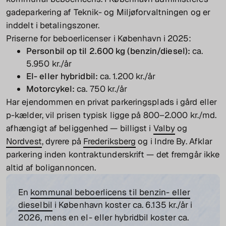
gadeparkering af Teknik- og Miljøforvaltningen og er
inddelt i betalingszoner.
Priserne for beboerlicenser i København i 2025:
Personbil op til 2.600 kg (benzin/diesel):
ca.
5.950 kr./år
El- eller hybridbil:
ca. 1.200 kr./år
Motorcykel:
ca. 750 kr./år
Har ejendommen en privat parkeringsplads i gård eller
p-kælder, vil prisen typisk ligge på 800–2.000 kr./md.
afhængigt af beliggenhed — billigst i
Valby
og
Nordvest
, dyrere på
Frederiksberg
og i Indre By. Afklar
parkering inden kontraktunderskrift — det fremgår ikke
altid af boligannoncen.
En
kommunal beboerlicens til benzin- eller
dieselbil
i København koster ca. 6.135 kr./år i
2026, mens en el- eller hybridbil koster ca.