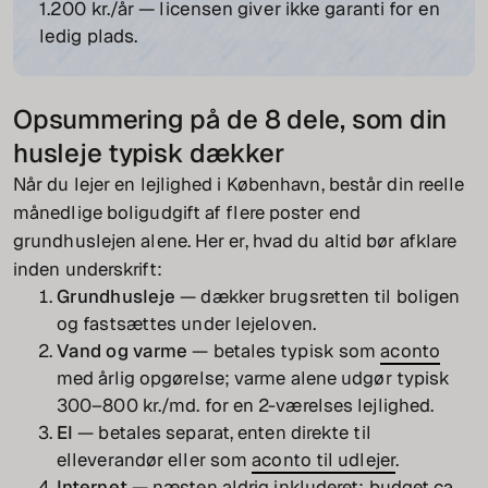
1.200 kr./år — licensen giver ikke garanti for en
ledig plads.
Opsummering på de 8 dele, som din
husleje typisk dækker
Når du lejer en lejlighed i København, består din reelle
månedlige boligudgift af flere poster end
grundhuslejen alene. Her er, hvad du altid bør afklare
inden underskrift:
Grundhusleje
— dækker brugsretten til boligen
og fastsættes under lejeloven.
Vand og varme
— betales typisk som
aconto
med årlig opgørelse; varme alene udgør typisk
300–800 kr./md. for en 2-værelses lejlighed.
El
— betales separat, enten direkte til
elleverandør eller som
aconto til udlejer
.
Internet
— næsten aldrig inkluderet; budget ca.