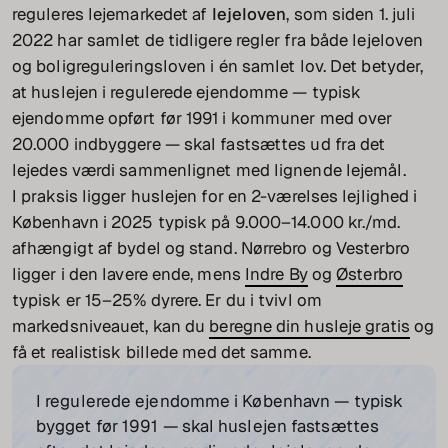
reguleres lejemarkedet af
lejeloven
, som siden 1. juli
2022 har samlet de tidligere regler fra både lejeloven
og boligreguleringsloven i én samlet lov. Det betyder,
at huslejen i regulerede ejendomme — typisk
ejendomme opført før 1991 i kommuner med over
20.000 indbyggere — skal fastsættes ud fra det
lejedes værdi sammenlignet med lignende lejemål.
I praksis ligger huslejen for en 2-værelses lejlighed i
København i 2025 typisk på 9.000–14.000 kr./md.
afhængigt af bydel og stand. Nørrebro og Vesterbro
ligger i den lavere ende, mens
Indre By
og
Østerbro
typisk er 15–25% dyrere. Er du i tvivl om
markedsniveauet, kan du
beregne din husleje gratis
og
få et realistisk billede med det samme.
I regulerede ejendomme i København — typisk
bygget før 1991 — skal huslejen fastsættes