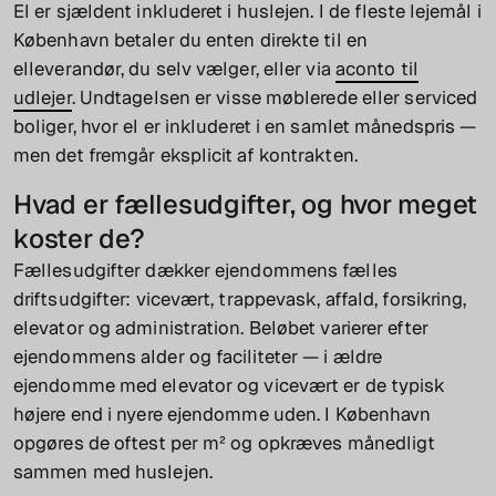
El er sjældent inkluderet i huslejen. I de fleste lejemål i
København betaler du enten direkte til en
elleverandør, du selv vælger, eller via
aconto til
udlejer
. Undtagelsen er visse møblerede eller serviced
boliger, hvor el er inkluderet i en samlet månedspris —
men det fremgår eksplicit af kontrakten.
Hvad er fællesudgifter, og hvor meget
koster de?
Fællesudgifter dækker ejendommens fælles
driftsudgifter: vicevært, trappevask, affald, forsikring,
elevator og administration. Beløbet varierer efter
ejendommens alder og faciliteter — i ældre
ejendomme med elevator og vicevært er de typisk
højere end i nyere ejendomme uden. I København
opgøres de oftest per m² og opkræves månedligt
sammen med huslejen.