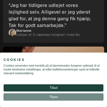
“Jeg har tidligere udlejet vores
lejlighed selv. Alligevel er jeg yderst
glad for, at jeg denne gang fik hjælp.
Tak for godt samarbejde.”
Marianne
Udlejer af 3-værelses lejlighed i Indre By
C O O K I E S
Cookies anvendes med henblik på at hjemmesiden fungerer optimalt, til at
Beregn husleje
huske foretrukne indstillinger, at måle trafik/konverteringer samt at målrette
relevant markedsføring.
Beregn husleje
Tillad
For udlejere
For lejere
Tilpas
Beregn din husleje 👋
Få gratis vurdering
Til leje