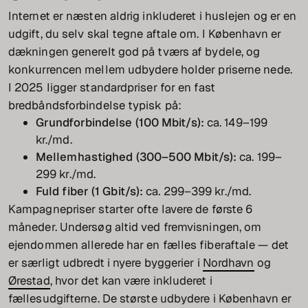
Internet er næsten aldrig inkluderet i huslejen og er en
udgift, du selv skal tegne aftale om. I København er
dækningen generelt god på tværs af bydele, og
konkurrencen mellem udbydere holder priserne nede.
I 2025 ligger standardpriser for en fast
bredbåndsforbindelse typisk på:
Grundforbindelse (100 Mbit/s):
ca. 149–199
kr./md.
Mellemhastighed (300–500 Mbit/s):
ca. 199–
299 kr./md.
Fuld fiber (1 Gbit/s):
ca. 299–399 kr./md.
Kampagnepriser starter ofte lavere de første 6
måneder. Undersøg altid ved fremvisningen, om
ejendommen allerede har en fælles fiberaftale — det
er særligt udbredt i nyere byggerier i
Nordhavn
og
Ørestad
, hvor det kan være inkluderet i
fællesudgifterne. De største udbydere i København er