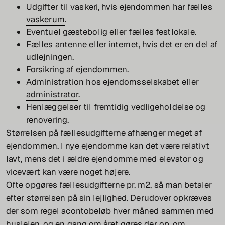
Udgifter til vaskeri, hvis ejendommen har fælles
vaskerum
.
Eventuel gæstebolig eller fælles festlokale.
Fælles antenne eller internet, hvis det er en del af
udlejningen.
Forsikring af ejendommen.
Administration hos ejendomsselskabet eller
administrator
.
Henlæggelser til fremtidig vedligeholdelse og
renovering.
Størrelsen på fællesudgifterne afhænger meget af
ejendommen. I nye ejendomme kan det være relativt
lavt, mens det i ældre ejendomme med elevator og
vicevært kan være noget højere.
Ofte opgøres fællesudgifterne pr. m2, så man betaler
efter størrelsen på sin lejlighed. Derudover opkræves
der som regel acontobeløb hver måned sammen med
huslejen, og en gang om året gøres der op, om