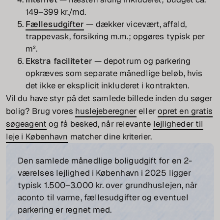
149–399 kr./md.
Fællesudgifter
— dækker vicevært, affald,
trappevask, forsikring m.m.; opgøres typisk per
m².
Ekstra faciliteter
— depotrum og parkering
opkræves som separate månedlige beløb, hvis
det ikke er eksplicit inkluderet i kontrakten.
Vil du have styr på det samlede billede inden du søger
bolig? Brug vores
huslejeberegner
eller
opret en gratis
søgeagent
og få besked, når relevante
lejligheder til
leje i København
matcher dine kriterier.
Den samlede månedlige boligudgift for en 2-
værelses lejlighed i København i 2025 ligger
typisk 1.500–3.000 kr. over grundhuslejen, når
aconto til varme, fællesudgifter og eventuel
parkering er regnet med.