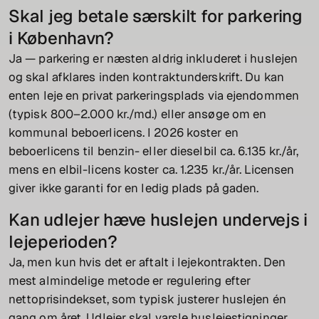
Skal jeg betale særskilt for parkering
i København?
Ja — parkering er næsten aldrig inkluderet i huslejen
og skal afklares inden kontraktunderskrift. Du kan
enten leje en privat parkeringsplads via ejendommen
(typisk 800–2.000 kr./md.) eller ansøge om en
kommunal beboerlicens. I 2026 koster en
beboerlicens til benzin- eller dieselbil ca. 6.135 kr./år,
mens en elbil-licens koster ca. 1.235 kr./år. Licensen
giver ikke garanti for en ledig plads på gaden.
Kan udlejer hæve huslejen undervejs i
lejeperioden?
Ja, men kun hvis det er aftalt i lejekontrakten. Den
mest almindelige metode er regulering efter
nettoprisindekset, som typisk justerer huslejen én
gang om året. Udlejer skal varsle huslejestigninger