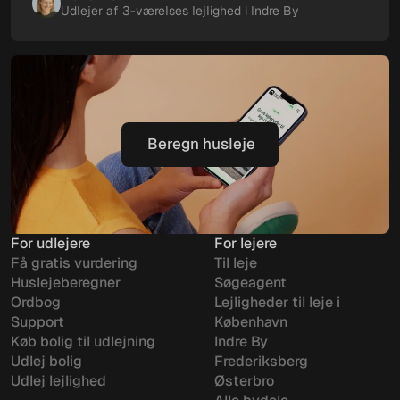
Udlejer af 3-værelses lejlighed i Indre By
Beregn husleje
Beregn husleje
For udlejere
For lejere
Få gratis vurdering
Til leje
Huslejeberegner
Søgeagent
Ordbog
Lejligheder til leje i
Support
København
Køb bolig til udlejning
Indre By
Udlej bolig
Frederiksberg
Udlej lejlighed
Østerbro