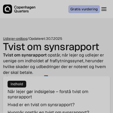
Gratis vurdering
Udlejer-ordbog
/
Opdateret:
30.7.2025
Tvist om synsrapport
Tvist om synsrapport
opstår, når lejer og udlejer er
uenige om indholdet af fraflytningssynet, herunder
hvilke skader og udbedringer der er noteret og hvem
der skal betale.
Jakob von Cappeln
COO
Indhold
Når lejer gør indsigelse – forstå tvist om
synsrapport
Hvad er en tvist om synsrapport?
Hvornår opstår en tvist om synsrapport?