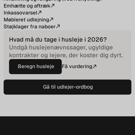
Emhætte og aftræk
Inkassovarsel
Møbleret udlejning
Støjklager fra naboer
Hvad må du tage i husleje i
2026
?
Undgå huslejenævnssager, ugyldige
kontrakter og lejere, der koster dig dyrt.
Beregn husleje
Få vurdering
Beregn husleje
Gå til udlejer-ordbog
Gå til udlejer-ordbog